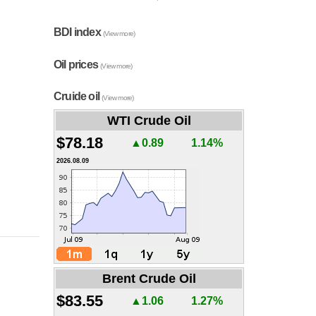
BDI index
(View more)
Oil prices
(View more)
Cruide oil
(View more)
WTI Crude Oil
$78.18
▲0.89
1.14%
2026.08.09
Brent Crude Oil
$83.55
▲1.06
1.27%