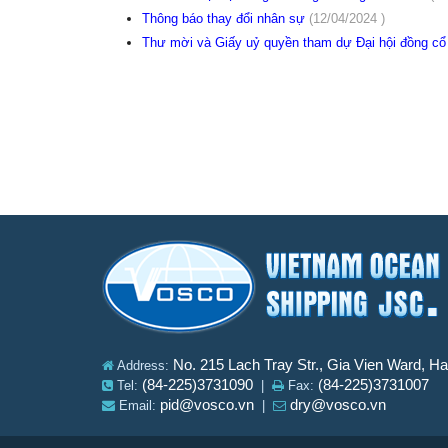
Thông báo thay đổi nhân sự
(12/04/2024 )
Thư mời và Giấy uỷ quyền tham dự Đại hội đồng c
No. 215 Lach Tray Str., Gia Vien Ward, H
Address:
(84-225)3731090
(84-225)3731007
Tel:
|
Fax:
pid@vosco.vn
dry@vosco.vn
Email:
|