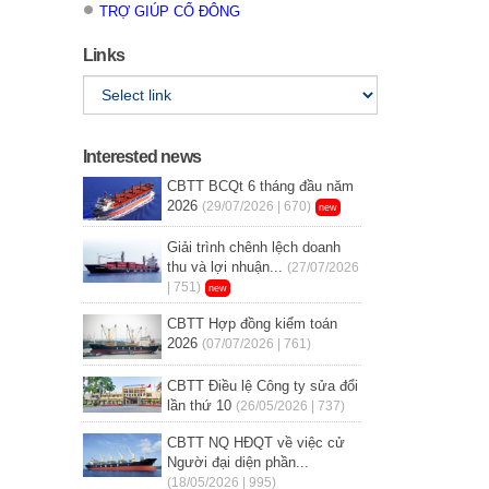
TRỢ GIÚP CỔ ĐÔNG
Links
Interested news
CBTT BCQt 6 tháng đầu năm
2026
(29/07/2026 | 670)
new
Giải trình chênh lệch doanh
thu và lợi nhuận...
(27/07/2026
| 751)
new
CBTT Hợp đồng kiểm toán
2026
(07/07/2026 | 761)
CBTT Điều lệ Công ty sửa đổi
lần thứ 10
(26/05/2026 | 737)
CBTT NQ HĐQT về việc cử
Người đại diện phần...
(18/05/2026 | 995)