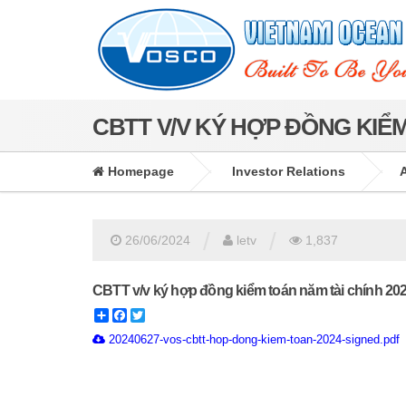
CBTT V/V KÝ HỢP ĐỒNG KIỂM
Homepage
Investor Relations
/
/
26/06/2024
letv
1,837
CBTT v/v ký hợp đồng kiểm toán năm tài chính 20
Share
Facebook
Twitter
20240627-vos-cbtt-hop-dong-kiem-toan-2024-signed.pdf