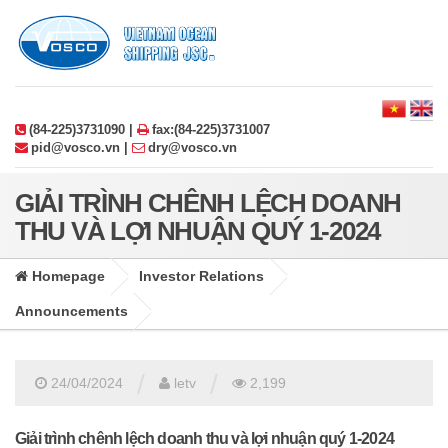
(84-225)3731090 |
fax:(84-225)3731007
pid@vosco.vn |
dry@vosco.vn
GIẢI TRÌNH CHÊNH LỆCH DOANH
THU VÀ LỢI NHUẬN QUÝ 1-2024
Homepage
Investor Relations
Announcements
/
/
24/04/2024
letv
2,199
Giải trình chênh lệch doanh thu và lợi nhuận quý 1-2024