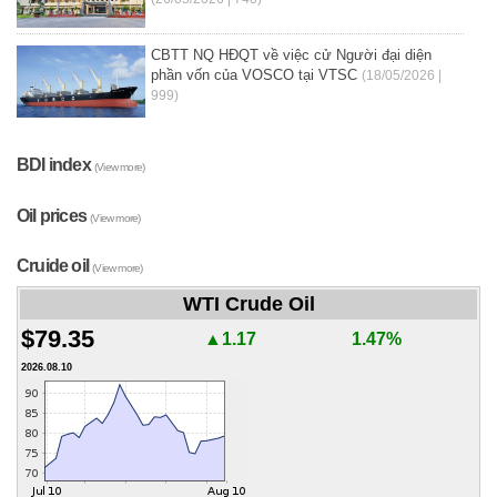
CBTT NQ HĐQT về việc cử Người đại diện
phần vốn của VOSCO tại VTSC
(18/05/2026 |
999)
BDI index
(View more)
Oil prices
(View more)
Cruide oil
(View more)
WTI Crude Oil
$79.35
▲1.17
1.47%
2026.08.10