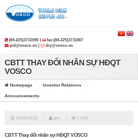
(84-225)3731090 |
fax:(84-225)3731007
pid@vosco.vn |
dry@vosco.vn
CBTT THAY ĐỔI NHÂN SỰ HĐQT
VOSCO
Homepage
Investor Relations
Announcements
/
/
15/05/2026
letv
1,030
CBTT Thay đổi nhân sự HĐQT VOSCO