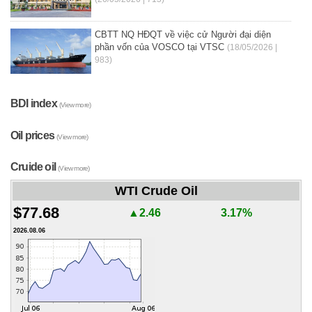
CBTT NQ HĐQT về việc cử Người đại diện
phần vốn của VOSCO tại VTSC
(18/05/2026 |
983)
BDI index
(View more)
Oil prices
(View more)
Cruide oil
(View more)
WTI Crude Oil
$77.68
▲2.46
3.17%
2026.08.06