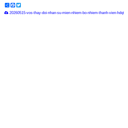
Share
Facebook
Twitter
20260515-vos-thay-doi-nhan-su-mien-nhiem-bo-nhiem-thanh-vien-hdqt.p