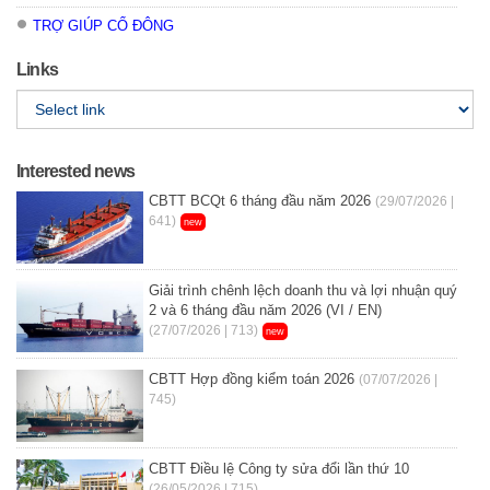
TRỢ GIÚP CỔ ĐÔNG
Links
Interested news
CBTT BCQt 6 tháng đầu năm 2026
(29/07/2026 |
641)
new
Giải trình chênh lệch doanh thu và lợi nhuận quý
2 và 6 tháng đầu năm 2026 (VI / EN)
(27/07/2026 | 713)
new
CBTT Hợp đồng kiểm toán 2026
(07/07/2026 |
745)
CBTT Điều lệ Công ty sửa đổi lần thứ 10
(26/05/2026 | 715)