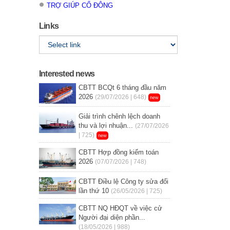
TRỢ GIÚP CỔ ĐÔNG
Links
Interested news
CBTT BCQt 6 tháng đầu năm
2026
(29/07/2026 | 648)
new
Giải trình chênh lệch doanh
thu và lợi nhuận...
(27/07/2026
| 725)
new
CBTT Hợp đồng kiểm toán
2026
(07/07/2026 | 748)
CBTT Điều lệ Công ty sửa đổi
lần thứ 10
(26/05/2026 | 725)
CBTT NQ HĐQT về việc cử
Người đại diện phần...
(18/05/2026 | 988)