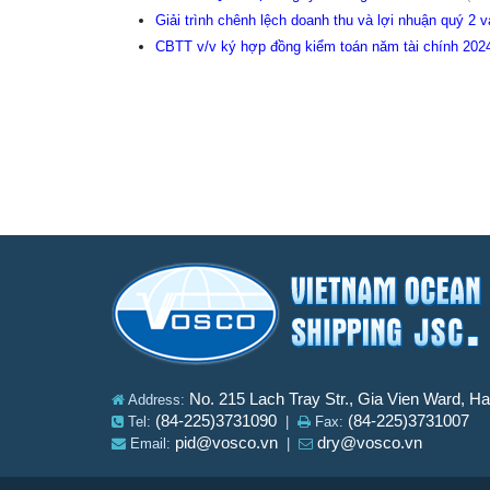
Giải trình chênh lệch doanh thu và lợi nhuận quý 2
CBTT v/v ký hợp đồng kiểm toán năm tài chính 20
No. 215 Lach Tray Str., Gia Vien Ward, H
Address:
(84-225)3731090
(84-225)3731007
Tel:
|
Fax:
pid@vosco.vn
dry@vosco.vn
Email:
|