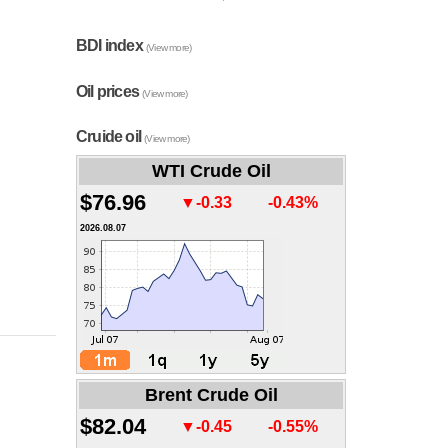
BDI index
(View more)
Oil prices
(View more)
Cruide oil
(View more)
WTI Crude Oil
$76.96
▼-0.33
-0.43%
2026.08.07
Brent Crude Oil
$82.04
▼-0.45
-0.55%