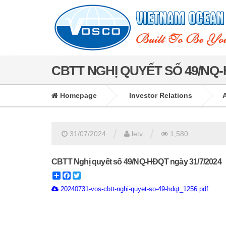
CBTT NGHỊ QUYẾT SỐ 49/NQ-
Homepage
Investor Relations
/
/
31/07/2024
letv
1,580
CBTT Nghị quyết số 49/NQ-HĐQT ngày 31/7/2024
Share
Facebook
Twitter
20240731-vos-cbtt-nghi-quyet-so-49-hdqt_1256.pdf