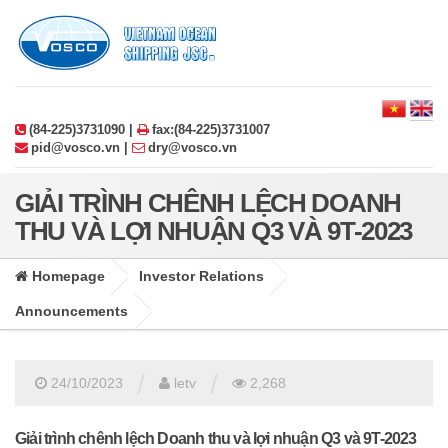
(84-225)3731090 |
fax:(84-225)3731007
pid@vosco.vn |
dry@vosco.vn
GIẢI TRÌNH CHÊNH LỆCH DOANH
THU VÀ LỢI NHUẬN Q3 VÀ 9T-2023
Homepage
Investor Relations
Announcements
/
/
24/10/2023
letv
2,268
Giải trình chênh lệch Doanh thu và lợi nhuận Q3 và 9T-2023