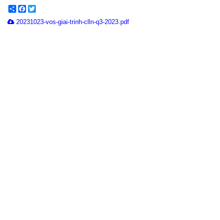
Share
Facebook
Twitter
20231023-vos-giai-trinh-clln-q3-2023.pdf