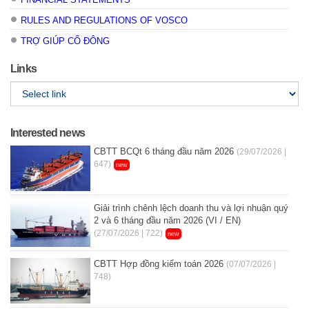
RULES AND REGULATIONS OF VOSCO
TRỢ GIÚP CỔ ĐÔNG
Links
Interested news
CBTT BCQt 6 tháng đầu năm 2026
(29/07/2026 |
647)
new
Giải trình chênh lệch doanh thu và lợi nhuận quý
2 và 6 tháng đầu năm 2026 (VI / EN)
(27/07/2026 | 722)
new
CBTT Hợp đồng kiểm toán 2026
(07/07/2026 |
748)