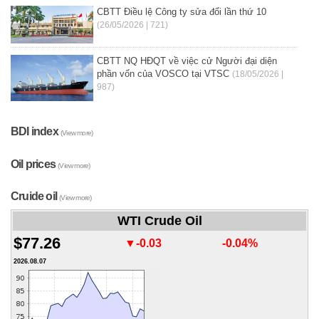
CBTT Điều lệ Công ty sửa đổi lần thứ 10
(26/05/2026 | 721)
CBTT NQ HĐQT về việc cử Người đại diện
phần vốn của VOSCO tại VTSC
(18/05/2026 |
987)
BDI index
(View more)
Oil prices
(View more)
Cruide oil
(View more)
WTI Crude Oil
$77.26
▼-0.03
-0.04%
2026.08.07