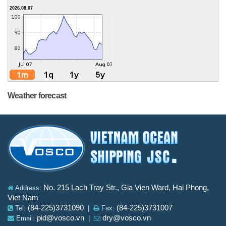
2026.08.07
Weather forecast
No. 215 Lach Tray Str., Gia Vien Ward, Hai Phong,
Address:
Viet Nam
(84-225)3731090
(84-225)3731007
Tel:
|
Fax:
pid@vosco.vn
dry@vosco.vn
Email:
|