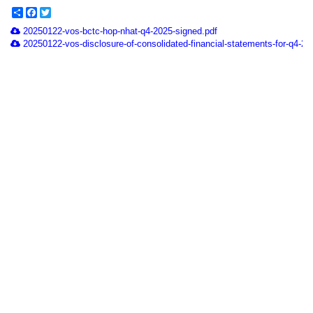
Share
Facebook
Twitter
20250122-vos-bctc-hop-nhat-q4-2025-signed.pdf
20250122-vos-disclosure-of-consolidated-financial-statements-for-q4-20