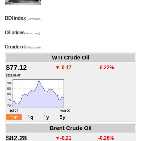
BDI index
(View more)
Oil prices
(View more)
Cruide oil
(View more)
WTI Crude Oil
$77.12
▼-0.17
-0.22%
2026.08.07
Brent Crude Oil
$82.28
▼-0.21
-0.26%