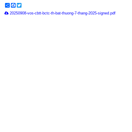
Share
Facebook
Twitter
20250908-vos-cbtt-bctc-th-bat-thuong-7-thang-2025-signed.pdf