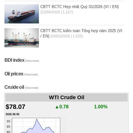
CBTT BCTC Hợp nhất Quý 01/2026 (VI / EN)
(22/04/2026 | 1,157)
CBTT BCTC kiểm toán Tổng hợp năm 2025 (VI
/ EN)
(04/03/2026 | 1,525)
BDI index
(View more)
Oil prices
(View more)
Cruide oil
(View more)
WTI Crude Oil
$78.07
▲0.78
1.00%
2026.08.06