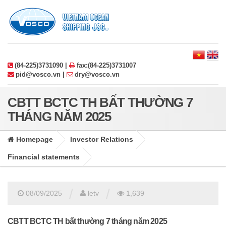
(84-225)3731090 |
fax:(84-225)3731007
pid@vosco.vn |
dry@vosco.vn
CBTT BCTC TH BẤT THƯỜNG 7
THÁNG NĂM 2025
Homepage
Investor Relations
Financial statements
/
/
08/09/2025
letv
1,639
CBTT BCTC TH bất thường 7 tháng năm 2025