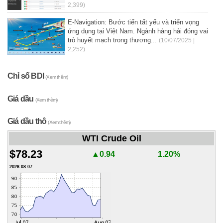
2,399)
E-Navigation: Bước tiến tất yếu và triển vọng
ứng dụng tại Việt Nam. Ngành hàng hải đóng vai
trò huyết mạch trong thương...
(10/07/2025 |
2,252)
Chỉ số BDI
(Xem thêm)
Giá dầu
(Xem thêm)
Giá dầu thô
(Xem thêm)
WTI Crude Oil
$78.23
▲0.94
1.20%
2026.08.07