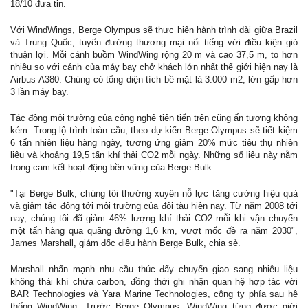
18/10 đưa tin.
Với WindWings, Berge Olympus sẽ thực hiện hành trình dài giữa Brazil
và Trung Quốc, tuyến đường thương mại nổi tiếng với điều kiện gió
thuận lợi. Mỗi cánh buồm WindWing rộng 20 m và cao 37,5 m, to hơn
nhiều so với cánh của máy bay chở khách lớn nhất thế giới hiện nay là
Airbus A380. Chúng có tổng diện tích bề mặt là 3.000 m2, lớn gấp hơn
3 lần máy bay.
Tác động môi trường của công nghệ tiên tiến trên cũng ấn tượng không
kém. Trong lộ trình toàn cầu, theo dự kiến Berge Olympus sẽ tiết kiệm
6 tấn nhiên liệu hàng ngày, tương ứng giảm 20% mức tiêu thụ nhiên
liệu và khoảng 19,5 tấn khí thải CO2 mỗi ngày. Những số liệu này nằm
trong cam kết hoạt động bền vững của Berge Bulk.
"Tại Berge Bulk, chúng tôi thường xuyên nỗ lực tăng cường hiệu quả
và giảm tác động tới môi trường của đội tàu hiện nay. Từ năm 2008 tới
nay, chúng tôi đã giảm 46% lượng khí thải CO2 mỗi khi vận chuyển
một tấn hàng qua quãng đường 1,6 km, vượt mốc đề ra năm 2030",
James Marshall, giám đốc điều hành Berge Bulk, chia sẻ.
Marshall nhấn mạnh nhu cầu thúc đẩy chuyển giao sang nhiêu liệu
không thải khí chứa carbon, đồng thời ghi nhận quan hệ hợp tác với
BAR Technologies và Yara Marine Technologies, công ty phía sau hệ
thống WindWing. Trước Berge Olympus, WindWing từng được giới