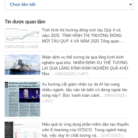
Tin được quan tâm
Tình hình thị trường đóng mới tàu Quý 4 và
năm 2025. TÌNH HÌNH THỊ TRƯỜNG ĐÓNG
MỚI TÀU QUÝ 4 VÀ NĂM 2025 Tổng quan -...
(16/01/2026 | 4,916)
Nhận định xu thế tương lai qua lăng kính kinh
nghiệm quá khứ. NHẬN ĐỊNH XU THẾ TƯƠNG
LAI QUA LĂNG KÍNH KINH NGHIỆM QUÁ KHỨ
Như...
(16/01/2026 | 2,497)
Xu hướng cắt giảm nhân sự do AI lan sang
nhiều ngành, liệu vận tải biển có đứng ngoài làn
sóng này?. Bức tranh toàn cảnh...
(08/01/2026 |
1,421)
Hiệu quả từ ứng dụng phần mềm đào tạo thuyền
viên E-learning của VOSCO. Trong ngành hàng
hải, việc duy trì chất lượng và...
(10/07/2025 |