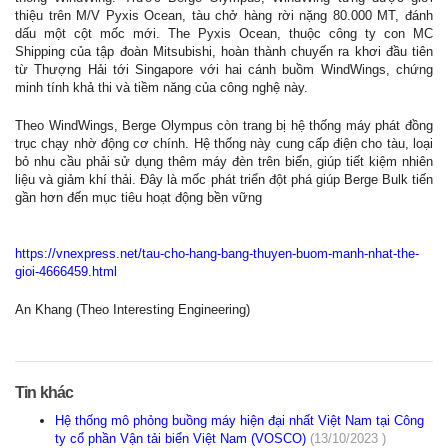
thiệu trên M/V Pyxis Ocean, tàu chở hàng rời nặng 80.000 MT, đánh
dấu một cột mốc mới. The Pyxis Ocean, thuộc công ty con MC
Shipping của tập đoàn Mitsubishi, hoàn thành chuyến ra khơi đầu tiên
từ Thượng Hải tới Singapore với hai cánh buồm WindWings, chứng
minh tính khả thi và tiềm năng của công nghệ này.
Theo WindWings, Berge Olympus còn trang bị hệ thống máy phát đồng
trục chạy nhờ động cơ chính. Hệ thống này cung cấp điện cho tàu, loại
bỏ nhu cầu phải sử dụng thêm máy đèn trên biển, giúp tiết kiệm nhiên
liệu và giảm khí thải. Đây là mốc phát triển đột phá giúp Berge Bulk tiến
gần hơn đến mục tiêu hoạt động bền vững
https://vnexpress.net/tau-cho-hang-bang-thuyen-buom-manh-nhat-the-
gioi-4666459.html
An Khang (Theo Interesting Engineering)
Tin khác
Hệ thống mô phỏng buồng máy hiện đại nhất Việt Nam tại Công
ty cổ phần Vận tải biển Việt Nam (VOSCO)
(13/10/2023 )