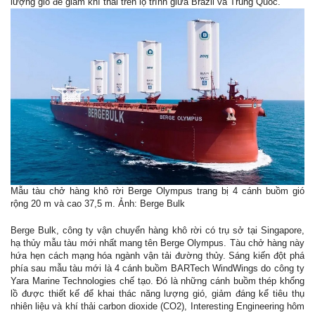
lượng gió để giảm khí thải trên lộ trình giữa Brazil và Trung Quốc.
Mẫu tàu chở hàng khô rời Berge Olympus trang bị 4 cánh buồm gió
rộng 20 m và cao 37,5 m. Ảnh: Berge Bulk
Berge Bulk, công ty vận chuyển hàng khô rời có trụ sở tại Singapore,
hạ thủy mẫu tàu mới nhất mang tên Berge Olympus. Tàu chở hàng này
hứa hẹn cách mạng hóa ngành vận tải đường thủy. Sáng kiến đột phá
phía sau mẫu tàu mới là 4 cánh buồm BARTech WindWings do công ty
Yara Marine Technologies chế tạo. Đó là những cánh buồm thép khổng
lồ được thiết kế để khai thác năng lượng gió, giảm đáng kể tiêu thụ
nhiên liệu và khí thải carbon dioxide (CO2), Interesting Engineering hôm