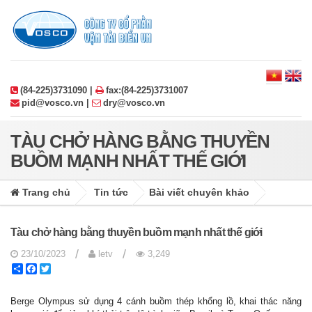
(84-225)3731090 |
fax:(84-225)3731007
pid@vosco.vn |
dry@vosco.vn
TÀU CHỞ HÀNG BẰNG THUYỀN
BUỒM MẠNH NHẤT THẾ GIỚI
Trang chủ
Tin tức
Bài viết chuyên khảo
Tàu chở hàng bằng thuyền buồm mạnh nhất thế giới
/
/
23/10/2023
letv
3,249
Share
Facebook
Twitter
Berge Olympus sử dụng 4 cánh buồm thép khổng lồ, khai thác năng