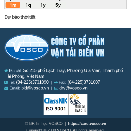
Dự báo thời tiết
Số 215 phố Lạch Tray, Phường Gia Viên, Thành phố
Địa chỉ:
Hải Phòng, Việt Nam
(84-225)3731090
(84-225)3731007
Tel:
|
Fax:
pid@vosco.vn
dry@vosco.vn
Email:
|
© BP.Tin học VOSCO |
https://card.vosco.vn
Copyright © 2008
VOSCO
. All rights reserved.