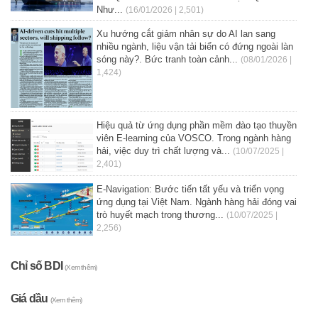
Như...
(16/01/2026 | 2,501)
Xu hướng cắt giảm nhân sự do AI lan sang
nhiều ngành, liệu vận tải biển có đứng ngoài làn
sóng này?. Bức tranh toàn cảnh...
(08/01/2026 |
1,424)
Hiệu quả từ ứng dụng phần mềm đào tạo thuyền
viên E-learning của VOSCO. Trong ngành hàng
hải, việc duy trì chất lượng và...
(10/07/2025 |
2,401)
E-Navigation: Bước tiến tất yếu và triển vọng
ứng dụng tại Việt Nam. Ngành hàng hải đóng vai
trò huyết mạch trong thương...
(10/07/2025 |
2,256)
Chỉ số BDI
(Xem thêm)
Giá dầu
(Xem thêm)