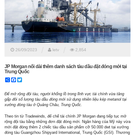
/
/
26/09/2023
letv
2,854
JP Morgan nối dài thêm danh sách tàu dầu đặt đóng mới tại
Trung Quốc
Share
Facebook
Twitter
Để mở rộng đội tàu, người khổng lồ trong lĩnh vực tài chính vừa tăng
gấp đôi số lượng tàu dầu đóng mới sử dụng nhiên liệu kép metanol tại
xưởng đóng tàu ở Quảng Châu, Trung Quốc.
Theo tin từ Tradewinds, đế chế tài chính JP Morgan đang tiếp tục mở
rộng đội tàu bằng những đơn đặt đóng mới. Ngân hàng của Mỹ này vừa
mới đặt đóng thêm 2 chiếc tàu dầu sản phẩm cỡ 50.000 dwt tại xưởng
đóng tàu Guangzhou Shipyard International, Trung Quốc (GSI). Thương