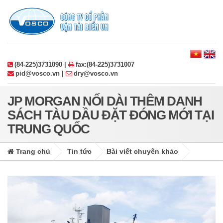
(84-225)3731090 |
fax:(84-225)3731007
pid@vosco.vn |
dry@vosco.vn
JP MORGAN NỐI DÀI THÊM DANH
SÁCH TÀU DẦU ĐẶT ĐÓNG MỚI TẠI
TRUNG QUỐC
Trang chủ
Tin tức
Bài viết chuyên khảo