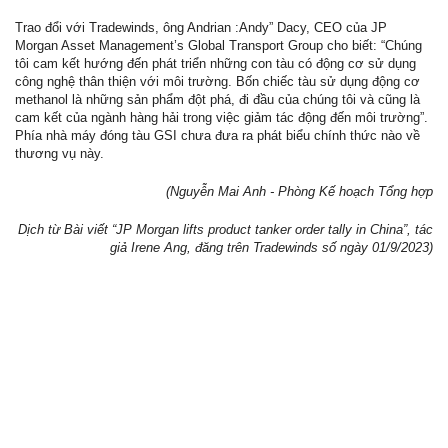
Trao đổi với Tradewinds, ông Andrian :Andy” Dacy, CEO của JP
Morgan Asset Management’s Global Transport Group cho biết: “Chúng
tôi cam kết hướng đến phát triển những con tàu có động cơ sử dụng
công nghệ thân thiện với môi trường. Bốn chiếc tàu sử dụng động cơ
methanol là những sản phẩm đột phá, đi đầu của chúng tôi và cũng là
cam kết của ngành hàng hải trong việc giảm tác động đến môi trường”.
Phía nhà máy đóng tàu GSI chưa đưa ra phát biểu chính thức nào về
thương vụ này.
(Nguyễn Mai Anh - Phòng Kế hoạch Tổng hợp
Dịch từ Bài viết “JP Morgan lifts product tanker order tally in China”, tác
giả Irene Ang, đăng trên Tradewinds số ngày 01/9/2023)