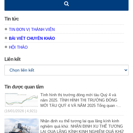
Tin tức
TIN ĐƠN VỊ THÀNH VIÊN
BÀI VIẾT CHUYÊN KHẢO
HỘI THẢO
Liên kết
Tin được quan tâm
Tình hình thị trường đóng mới tàu Quý 4 và
năm 2025. TÌNH HÌNH THỊ TRƯỜNG ĐÓNG
MỚI TÀU QUÝ 4 VÀ NĂM 2025 Tổng quan -...
(16/01/2026 | 4,921)
Nhận định xu thế tương lai qua lăng kính kinh
nghiệm quá khứ. NHẬN ĐỊNH XU THẾ TƯƠNG
LAI QUA LĂNG KÍNH KINH NGHIỆM QUÁ KHỨ