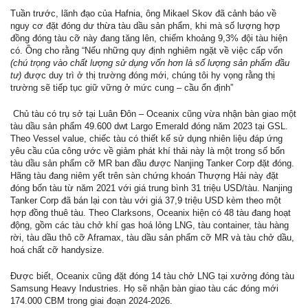
Tuần trước, lãnh đạo của Hafnia, ông Mikael Skov đã cảnh báo về
nguy cơ đặt đóng dư thừa tàu dầu sản phẩm, khi mà số lượng hợp
đồng đóng tàu cỡ này đang tăng lên, chiếm khoảng 9,3% đội tàu hiện
có. Ồng cho rằng “Nếu những quy định nghiêm ngặt về việc cấp vốn
(chú trọng vào chất lượng sử dụng vốn hơn là số lượng sản phẩm đầu
tư)
được duy trì ở thị trường đóng mới, chúng tôi hy vọng rằng thị
trường sẽ tiếp tục giữ vững ở mức cung – cầu ổn định”
Chủ tàu có trụ sở tại Luân Đôn – Oceanix cũng vừa nhận bàn giao một
tàu dầu sản phẩm 49.600 dwt Largo Emerald đóng năm 2023 tại GSL.
Theo Vessel value, chiếc tàu có thiết kế sử dụng nhiên liệu đáp ứng
yêu cầu của công ước về giảm phát khí thải này là một trong số bốn
tàu dầu sản phẩm cỡ MR ban đầu được Nanjing Tanker Corp đặt đóng.
Hãng tàu đang niêm yết trên sàn chứng khoán Thượng Hải này đặt
đóng bốn tàu từ năm 2021 với giá trung bình 31 triệu USD/tàu. Nanjing
Tanker Corp đã bán lại con tàu với giá 37,9 triệu USD kèm theo một
hợp đồng thuê tàu. Theo Clarksons, Oceanix hiện có 48 tàu đang hoạt
động, gồm các tàu chở khí gas hoá lỏng LNG, tàu container, tàu hàng
rời, tàu dầu thô cỡ Aframax, tàu dầu sản phẩm cỡ MR và tàu chở dầu,
hoá chất cỡ handysize.
Được biết, Oceanix cũng đặt đóng 14 tàu chở LNG tại xưởng đóng tàu
Samsung Heavy Industries. Họ sẽ nhận bàn giao tàu các đóng mới
174.000 CBM trong giai đoạn 2024-2026.