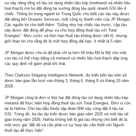
vụ này nâng tổng số tàu sử dụng nhiên liệu kép (methanol và nhiên liệu
hoá thạch) mà họ đặt đóng tại xưởng đóng tàu quốc doanh GSI lên 4
chiếc. Thông tin trong ngành từ Trung Quốc cho biết các tàu này được
đặt đóng bởi Oceanix Services, một công ty thành viên của JP Morgan.
Các nguồn tin cho biết thêm: “Giống như hai chiếc tàu trước, cặp tàu
này được đặt đóng để phục vụ cho hợp đồng thuê tàu với Total
Energies”. Mức cước và thời hạn thuê tàu không được tiết lộ, nhưng
giới thạo tin cho rằng đó là một hợp đồng dài hạn, ít nhất là 5 năm.
JP Morgan được cho là đã phải chi ra hơn 50 triệu Đô la Mỹ cho một
con tàu có thể chạy bằng cả metanol và nhiên liệu hoá thạch đáp ứng
các quy định về giảm phát khí thải.
Theo Clarkson Shipping Intelligence Network, dự kiến bốn tàu trên sẽ
được bàn giao lần lượt vào tháng 3, tháng 6, tháng 8 và tháng 10 năm
2026.
JP Morgan cũng là đơn vị thứ hai đặt đóng tàu sử dụng nhiên liệu kép
metanol để thực hiện hợp đồng thuê tàu với Total Energies. Đơn vị còn
lại là Hafnia. Chủ tàu dầu thuộc tập đoàn BW này cũng đặt 4 tàu tại
GSI. Trong đó, ba tàu dự kiến được bàn giao năm 2025 và một tàu sẽ
giao trong năm 2026. Hafnia không tiết lộ giá tàu nhưng cho biết đó là
một mức giá “đắt đỏ và cần phải có sự hợp tác cần thiết với Người
thuê tàu để thực hiện”.