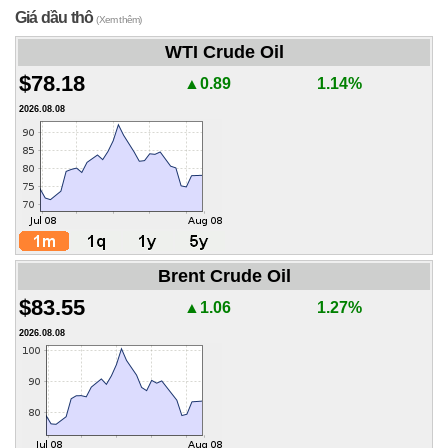
Giá dầu thô
(Xem thêm)
WTI Crude Oil
$78.18
▲0.89
1.14%
2026.08.08
Brent Crude Oil
$83.55
▲1.06
1.27%
2026.08.08