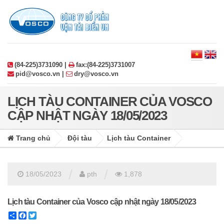
(84-225)3731090 |
fax:(84-225)3731007
pid@vosco.vn |
dry@vosco.vn
LỊCH TÀU CONTAINER CỦA VOSCO
CẬP NHẬT NGÀY 18/05/2023
Trang chủ
Đội tàu
Lịch tàu Container
/
/
18/05/2023
pth
1,878
Lịch tàu Container của Vosco cập nhật ngày 18/05/2023
Share
Facebook
Twitter