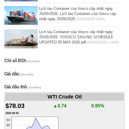
Lịch tàu Container của Vosco cập nhật ngày
25/05/2026. Lịch tàu Container của Vosco cập
nhật ngày 25/05/2026
(25/05/2026 | 864)
Lịch tàu Container của Vosco cập nhật ngày
25/05/2026. VOSSCO SAILING SCHEDULE
UPDATED 05.MAY.2026.pdf
(05/05/2026 | 1,093)
Chỉ số BDI
(Xem thêm)
Giá dầu
(Xem thêm)
Giá dầu thô
(Xem thêm)
WTI Crude Oil
$78.03
▲0.74
0.95%
2026.08.06