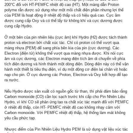
200°C đối với HT-PEMFC nhiệt độ cao (HT). Một màng dẫn Proton
polyme rắn được sử dụng như một môi chất điện phân nhưng lợi thế
của PEM là hoạt động ở nhiệt độ thấp và có hiệu quả cao. Cực âm
được cung cấp Oxy và có thể lấy từ không khí và cực dương được
cung cấp Hydro.
Ở một bên của pin nhiên liệu (cực âm) khí Hydro (H2) được tách thành
proton và electron bởi chất xúc tác. Chỉ có proton có thể vượt qua
màng nhựa (PEM) để sang phía bên kia của pin (cực dương). Các
Electron (điện tử) không thể vượt qua màng nhựa được. Khi nói cực
âm và cực dương, các Electron mang điện tích âm di chuyển về phía
tích điện dương và hình thành một dòng điện. Dòng điện này có thể vận
hành một thiết bị tiêu thụ điện, ví dụ một động cơ điện lai chân vịt hoặc
nạp cho pin. Ở cực dương các Proton, Electron và Oxy kết hợp để tạo
ra nước.
Nếu Hydro được sản xuất có nguồn gốc từ than, thì phải đảm bảo rằng
Carbon monoxide (CO) cần lọc sạch trước khi cấp cho Pin Nhiên Liệu
Hydro, vì khí CO sẽ phản ứng tạo ra chất xúc tác mạnh đối với PEMFC
ở nhiệt độ thấp, còn HT- PEMFC nhiệt độ cao không nhạy cảm với
Carbon monoxide. Với PEMFC nhiệt độ thấp, hệ thống làm mát không
yêu cầu phức tạp.
Nhược điểm của Pin Nhiên Liệu Hydro PEM là sử dụng vật liệu xúc tác