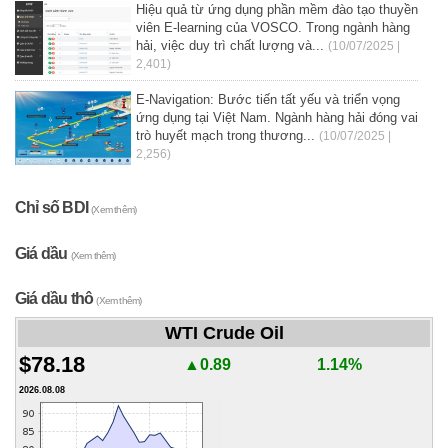
Hiệu quả từ ứng dụng phần mềm đào tạo thuyền
viên E-learning của VOSCO. Trong ngành hàng
hải, việc duy trì chất lượng và...
(10/07/2025 |
2,401)
E-Navigation: Bước tiến tất yếu và triển vọng
ứng dụng tại Việt Nam. Ngành hàng hải đóng vai
trò huyết mạch trong thương...
(10/07/2025 |
2,256)
Chỉ số BDI
(Xem thêm)
Giá dầu
(Xem thêm)
Giá dầu thô
(Xem thêm)
WTI Crude Oil
$78.18
▲0.89
1.14%
2026.08.08