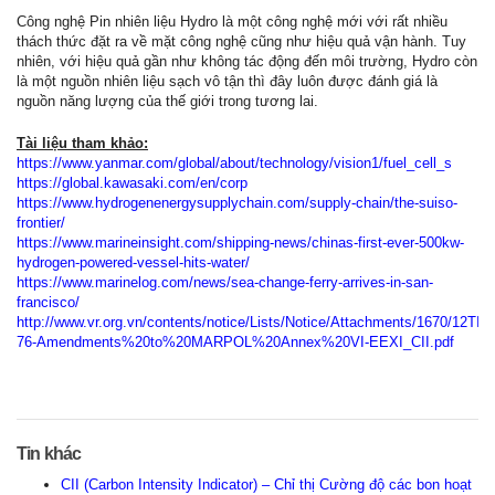
Công nghệ Pin nhiên liệu Hydro là một công nghệ mới với rất nhiều
thách thức đặt ra về mặt công nghệ cũng như hiệu quả vận hành. Tuy
nhiên, với hiệu quả gần như không tác động đến môi trường, Hydro còn
là một nguồn nhiên liệu sạch vô tận thì đây luôn được đánh giá là
nguồn năng lượng của thế giới trong tương lai.
Tài liệu tham khảo:
https://www.yanmar.com/global/about/technology/vision1/fuel_cell_s
https://global.kawasaki.com/en/corp
https://www.hydrogenenergysupplychain.com/supply-chain/the-suiso-
frontier/
https://www.marineinsight.com/shipping-news/chinas-first-ever-500kw-
hydrogen-powered-vessel-hits-water/
https://www.marinelog.com/news/sea-change-ferry-arrives-in-san-
francisco/
http://www.vr.org.vn/contents/notice/Lists/Notice/Attachments/1670/12
76-Amendments%20to%20MARPOL%20Annex%20VI-EEXI_CII.pdf
Tin khác
CII (Carbon Intensity Indicator) – Chỉ thị Cường độ các bon hoạt