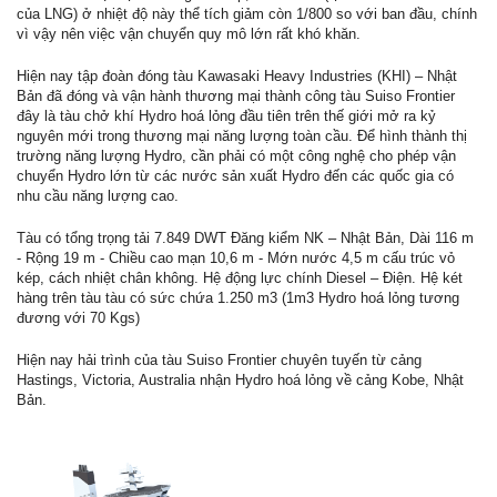
của LNG) ở nhiệt độ này thể tích giảm còn 1/800 so với ban đầu, chính
vì vậy nên việc vận chuyển quy mô lớn rất khó khăn.
Hiện nay tập đoàn đóng tàu Kawasaki Heavy Industries (KHI) – Nhật
Bản đã đóng và vận hành thương mại thành công tàu Suiso Frontier
đây là tàu chở khí Hydro hoá lỏng đầu tiên trên thế giới mở ra kỷ
nguyên mới trong thương mại năng lượng toàn cầu. Để hình thành thị
trường năng lượng Hydro, cần phải có một công nghệ cho phép vận
chuyển Hydro lớn từ các nước sản xuất Hydro đến các quốc gia có
nhu cầu năng lượng cao.
Tàu có tổng trọng tải 7.849 DWT Đăng kiểm NK – Nhật Bản, Dài 116 m
- Rộng 19 m - Chiều cao mạn 10,6 m - Mớn nước 4,5 m cấu trúc vỏ
kép, cách nhiệt chân không. Hệ động lực chính Diesel – Điện. Hệ két
hàng trên tàu tàu có sức chứa 1.250 m3 (1m3 Hydro hoá lỏng tương
đương với 70 Kgs)
Hiện nay hải trình của tàu Suiso Frontier chuyên tuyến từ cảng
Hastings, Victoria, Australia nhận Hydro hoá lỏng về cảng Kobe, Nhật
Bản.