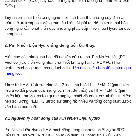
Carbon dioxit (CO2) hay các chất gây ô nhiễm không khí như Nitơ oxit
(NOx)…
Tuy nhiên, phát triển công nghệ mới cần tuân thủ những quy định an
toàn môi trường hoạt động của tàu biển. Ngoài ra, để thương mại hóa
công nghệ cần phát triển các phương pháp tiếp nhiên liệu Hydro tại các
cảng biển.
2. Pin Nhiên Liệu Hydro ứng dụng trên tàu thủy.
Hiện nay các nhà khoa học đã nghiên cứu ra loại Pin Nhiên Liệu (FC –
Fuel cell) có triển vọng nhất cho thiết bị hàng hải là: PEMFC (The
proton exchange membrane fuel cell) -
Pin nhiên liệu trao đổi proton qua
màng lọc
.
Thực tế PEMFC được chia làm 2 loại chính là LT – PEMFC (pin nhiên
liệu trao đổi proton qua màng lọc nhiệt độ thấp) và HT – PEMFC (pin
nhiên liệu trao đổi proton qua màng lọc nhiệt độ cao), với nhiều ưu điểm
nên số lượng PEM FC được sử dụng rất nhiều và tổng công suất được
vận hành cao nhất.
2.1 Nguyên lý hoạt động của Pin Nhiên Liệu Hydro
Pin Nhiên Liệu Hydro PEM hoạt động trong phạm vi nhiệt độ từ 60ºC
đến 80°C đối với LT-PEMFC nhiệt độ thấp (LT) hoặc từ 130⁰C đến