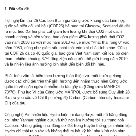
1. Đặt vấn đề
Hội nghị lần thứ 26 Các bên tham gia Công ước khung của Liên hợp
quốc về biến đổi khí hậu (COP26) bế mạc tại Glasgow, Scotland đã đặt
ra mục tiêu đòi hỏi phải cắt giảm lớn lượng khí thải CO2 một cách
nhanh chóng và bền vững, bao gồm giảm 45% lượng phát thải CO2
vào năm 2030 so với mức năm 2010 và về mức “Phát thải ròng 0” vào
năm 2050, cũng như giảm sâu phát thải các khí nhà kính khác. Cũng
tại COP 26 đã có 40 quốc gia, bao gồm Việt Nam cam kết loại bỏ điện
than - chiếm khoảng 37% tổng điện năng trên thế giới trong năm 2019 -
và là nhiên liệu ảnh hưởng lớn nhất đến biến đổi khí hậu.
Phát triển vận tải biển theo hướng thân thiện với môi trường đang
được các chủ tàu trên thế giới hướng đến nhằm thực hiện Công ước
quốc tế về ngăn ngừa ô nhiễm do tàu gây ra (Công ước MARPOL
73/78). Phụ lục VI của Công ước MARPOL được bổ sung Quy định 28
đưa ra yêu cầu về Chỉ thị cường độ Carbon (Carbon Intensity Indicator -
CII) của tàu.
Công nghệ Pin nhiên liệu Hydro hiện tại đang được một số hãng động
cơ, như Yanmar nghiên cứu và thử nghiệm hướng tới sự trung hoà
Cacbon. Không giống như động cơ đốt trong truyền thống, pin nhiên liệu
Hydro chỉ thải ra nước và không thải ra bất kỳ khí nhà kính nào như