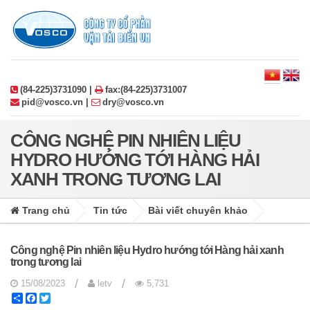
(84-225)3731090 |
fax:(84-225)3731007
pid@vosco.vn |
dry@vosco.vn
CÔNG NGHỆ PIN NHIÊN LIỆU
HYDRO HƯỚNG TỚI HÀNG HẢI
XANH TRONG TƯƠNG LAI
Trang chủ
Tin tức
Bài viết chuyên khảo
Công nghệ Pin nhiên liệu Hydro hướng tới Hàng hải xanh
trong tương lai
/
/
15/08/2023
letv
5,731
Share
Facebook
Twitter