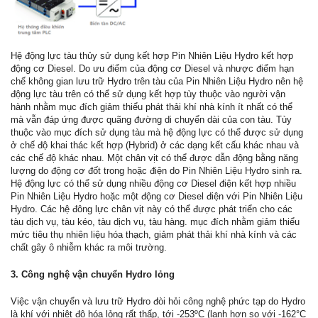
Hệ động lực tàu thủy sử dụng kết hợp Pin Nhiên Liệu Hydro kết hợp
động cơ Diesel. Do ưu điểm của động cơ Diesel và nhược điểm hạn
chế không gian lưu trữ Hydro trên tàu của Pin Nhiên Liệu Hydro nên hệ
động lực tàu trên có thể sử dụng kết hợp tùy thuộc vào người vận
hành nhằm mục đích giảm thiểu phát thải khí nhà kính ít nhất có thể
mà vẫn đáp ứng được quãng đường di chuyển dài của con tàu. Tùy
thuộc vào mục đích sử dụng tàu mà hệ động lực có thể được sử dụng
ở chế độ khai thác kết hợp (Hybrid) ở các dạng kết cấu khác nhau và
các chế độ khác nhau. Một chân vịt có thể được dẫn động bằng năng
lượng do động cơ đốt trong hoặc điện do Pin Nhiên Liệu Hydro sinh ra.
Hệ động lực có thể sử dụng nhiều động cơ Diesel điện kết hợp nhiều
Pin Nhiên Liệu Hydro hoặc một động cơ Diesel điện với Pin Nhiên Liệu
Hydro. Các hệ đông lực chân vịt này có thể được phát triển cho các
tàu dịch vụ, tàu kéo, tàu dịch vụ, tàu hàng. mục đích nhằm giảm thiểu
mức tiêu thụ nhiên liệu hóa thạch, giảm phát thải khí nhà kính và các
chất gây ô nhiễm khác ra môi trường.
3. Công nghệ vận chuyển Hydro lỏng
Việc vận chuyển và lưu trữ Hydro đòi hỏi công nghệ phức tạp do Hydro
là khí với nhiệt độ hóa lỏng rất thấp, tới -253ºC (lạnh hơn so với -162°C