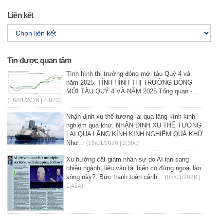
Liên kết
Tin được quan tâm
Tình hình thị trường đóng mới tàu Quý 4 và
năm 2025. TÌNH HÌNH THỊ TRƯỜNG ĐÓNG
MỚI TÀU QUÝ 4 VÀ NĂM 2025 Tổng quan -...
(16/01/2026 | 4,920)
Nhận định xu thế tương lai qua lăng kính kinh
nghiệm quá khứ. NHẬN ĐỊNH XU THẾ TƯƠNG
LAI QUA LĂNG KÍNH KINH NGHIỆM QUÁ KHỨ
Như...
(16/01/2026 | 2,500)
Xu hướng cắt giảm nhân sự do AI lan sang
nhiều ngành, liệu vận tải biển có đứng ngoài làn
sóng này?. Bức tranh toàn cảnh...
(08/01/2026 |
1,424)