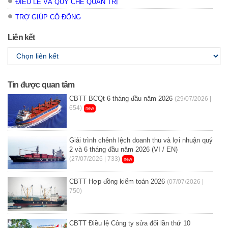
ĐIỀU LỆ VÀ QUY CHẾ QUẢN TRỊ
TRỢ GIÚP CỔ ĐÔNG
Liên kết
Tin được quan tâm
CBTT BCQt 6 tháng đầu năm 2026
(29/07/2026 |
654)
new
Giải trình chênh lệch doanh thu và lợi nhuận quý
2 và 6 tháng đầu năm 2026 (VI / EN)
(27/07/2026 | 733)
new
CBTT Hợp đồng kiểm toán 2026
(07/07/2026 |
750)
CBTT Điều lệ Công ty sửa đổi lần thứ 10