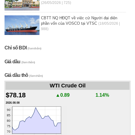
(26/05/2026 | 725)
CBTT NQ HĐQT về việc cử Người đại diện
phần vốn của VOSCO tại VTSC
(18/05/2026 |
988)
Chỉ số BDI
(Xem thêm)
Giá dầu
(Xem thêm)
Giá dầu thô
(Xem thêm)
WTI Crude Oil
$78.18
▲0.89
1.14%
2026.08.08