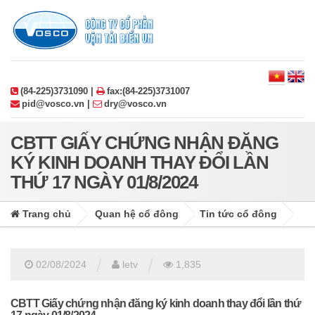
(84-225)3731090 |
fax:(84-225)3731007
pid@vosco.vn |
dry@vosco.vn
CBTT GIẤY CHỨNG NHẬN ĐĂNG
KÝ KINH DOANH THAY ĐỔI LẦN
THỨ 17 NGÀY 01/8/2024
Trang chủ
Quan hệ cổ đông
Tin tức cổ đông
/
/
02/08/2024
letv
1,835
CBTT Giấy chứng nhận đăng ký kinh doanh thay đổi lần thứ