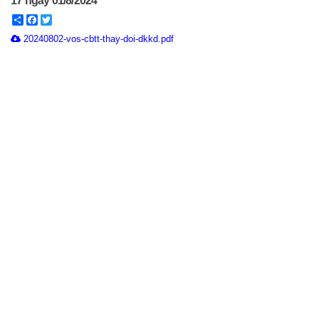
17 ngày 01/8/2024
Share
Facebook
Twitter
20240802-vos-cbtt-thay-doi-dkkd.pdf