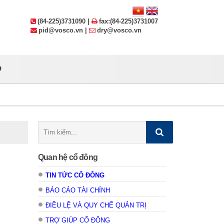
(84-225)3731090 |
fax:(84-225)3731007
pid@vosco.vn |
dry@vosco.vn
P
Tìm
kiếm:
Quan hệ cổ đông
TIN TỨC CỔ ĐÔNG
BÁO CÁO TÀI CHÍNH
ĐIỀU LỆ VÀ QUY CHẾ QUẢN TRỊ
TRỢ GIÚP CỔ ĐÔNG