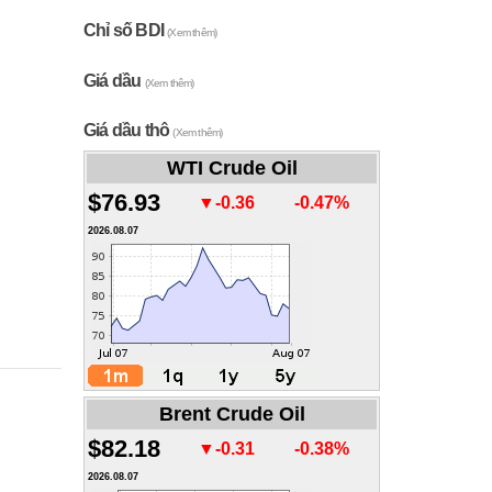
Chỉ số BDI
(Xem thêm)
Giá dầu
(Xem thêm)
Giá dầu thô
(Xem thêm)
WTI Crude Oil
$76.93
▼-0.36
-0.47%
2026.08.07
Brent Crude Oil
$82.18
▼-0.31
-0.38%
2026.08.07