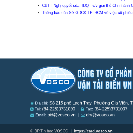
CBTT Nghị quyết của HĐQT v/v giải thể Chi nhánh C
Thông báo của Sở GDCK TP. HCM về việc cổ phiếu
Số 215 phố Lạch Tray, Phường Gia Viên, 
Địa chỉ:
(84-225)3731090
(84-225)3731007
Tel:
|
Fax:
pid@vosco.vn
dry@vosco.vn
Email:
|
© BP.Tin học VOSCO |
https://card.vosco.vn