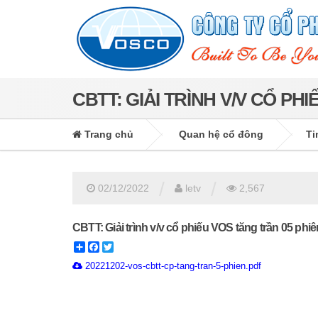
CBTT: GIẢI TRÌNH V/V CỔ PH
Trang chủ
Quan hệ cổ đông
Ti
/
/
02/12/2022
letv
2,567
CBTT: Giải trình v/v cổ phiếu VOS tăng trần 05 phiên
Share
Facebook
Twitter
20221202-vos-cbtt-cp-tang-tran-5-phien.pdf