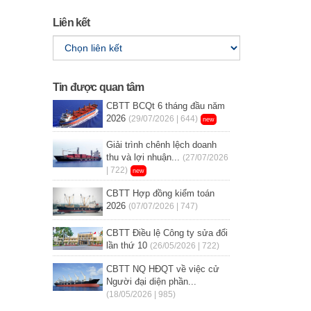
Liên kết
Tin được quan tâm
CBTT BCQt 6 tháng đầu năm
2026
(29/07/2026 | 644)
new
Giải trình chênh lệch doanh
thu và lợi nhuận...
(27/07/2026
| 722)
new
CBTT Hợp đồng kiểm toán
2026
(07/07/2026 | 747)
CBTT Điều lệ Công ty sửa đổi
lần thứ 10
(26/05/2026 | 722)
CBTT NQ HĐQT về việc cử
Người đại diện phần...
(18/05/2026 | 985)