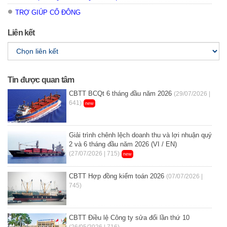
TRỢ GIÚP CỔ ĐÔNG
Liên kết
Tin được quan tâm
CBTT BCQt 6 tháng đầu năm 2026
(29/07/2026 |
641)
new
Giải trình chênh lệch doanh thu và lợi nhuận quý
2 và 6 tháng đầu năm 2026 (VI / EN)
(27/07/2026 | 715)
new
CBTT Hợp đồng kiểm toán 2026
(07/07/2026 |
745)
CBTT Điều lệ Công ty sửa đổi lần thứ 10
(26/05/2026 | 716)