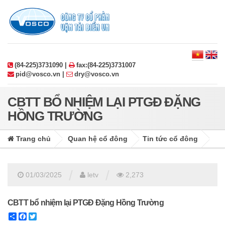
(84-225)3731090 |
fax:(84-225)3731007
pid@vosco.vn |
dry@vosco.vn
CBTT BỔ NHIỆM LẠI PTGĐ ĐẶNG
HỒNG TRƯỜNG
Trang chủ
Quan hệ cổ đông
Tin tức cổ đông
/
/
01/03/2025
letv
2,273
CBTT bổ nhiệm lại PTGĐ Đặng Hồng Trường
Share
Facebook
Twitter