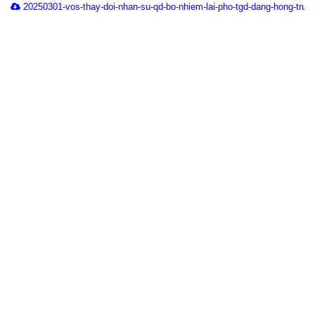
20250301-vos-thay-doi-nhan-su-qd-bo-nhiem-lai-pho-tgd-dang-hong-truo