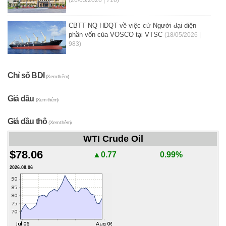
CBTT NQ HĐQT về việc cử Người đại diện
phần vốn của VOSCO tại VTSC
(18/05/2026 |
983)
Chỉ số BDI
(Xem thêm)
Giá dầu
(Xem thêm)
Giá dầu thô
(Xem thêm)
WTI Crude Oil
$78.06
▲0.77
0.99%
2026.08.06