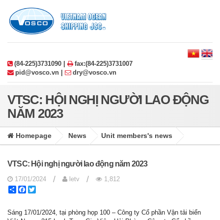
(84-225)3731090 |
fax:(84-225)3731007
pid@vosco.vn |
dry@vosco.vn
VTSC: HỘI NGHỊ NGƯỜI LAO ĐỘNG
NĂM 2023
Homepage
News
Unit members's news
VTSC: Hội nghị người lao động năm 2023
/
/
17/01/2024
letv
1,812
Share
Facebook
Twitter
Sáng 17/01/2024, tại phòng họp 100 – Công ty Cổ phần Vận tải biển