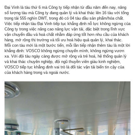
Đại Vinh là tàu thứ 6 mà Công ty tiếp nhận từ đầu năm đến nay, nâng
số lượng tàu mà Công ty đang quản lý và khai thác lên 16 tàu với tổng
trọng tải 555 nghìn DWT, trong đó có 04 tàu dầu sản phẩm/hóa chất.
Việc tiếp nhận tàu Đại Vinh tiếp tục khẳng định nỗ lực không ngừng của
Công ty trong việc nâng cao năng lực vận tải, đặc biệt trong lĩnh vực
vận chuyển dầu và hoá chất nhằm đáp ứng tốt hơn nhu cầu của khách
hàng, mở rộng thị trường và tối ưu hoá hiệu quả quản lý, khai thác.
Mỗi con tàu mới là một bước tiến, mỗi lần tiếp nhận thêm tàu là một lời
khẳng định: VOSCO không ngừng chuyển mình, không ngừng vươn
xa. Với đội tàu ngày càng được mở rộng và trẻ hoá, hệ thống quản lý
và khai thác chuyên nghiệp, đội ngũ thuyền viên giàu kinh nghiệm,
VOSCO tiếp tục khẳng định vai trò là đối tác vận tải biển tin cậy của
của khách hàng trong và ngoài nước.