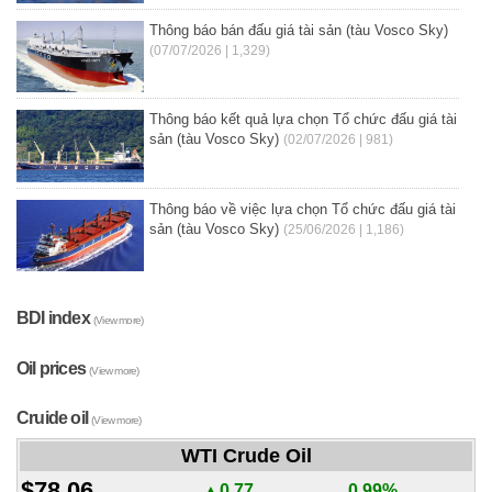
Thông báo bán đấu giá tài sản (tàu Vosco Sky)
(07/07/2026 | 1,329)
Thông báo kết quả lựa chọn Tổ chức đấu giá tài
sản (tàu Vosco Sky)
(02/07/2026 | 981)
Thông báo về việc lựa chọn Tổ chức đấu giá tài
sản (tàu Vosco Sky)
(25/06/2026 | 1,186)
BDI index
(View more)
Oil prices
(View more)
Cruide oil
(View more)
WTI Crude Oil
$78.06
▲0.77
0.99%