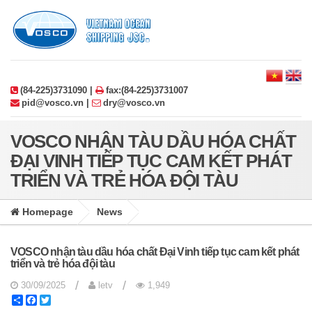
(84-225)3731090 |
fax:(84-225)3731007
pid@vosco.vn |
dry@vosco.vn
VOSCO NHẬN TÀU DẦU HÓA CHẤT
ĐẠI VINH TIẾP TỤC CAM KẾT PHÁT
TRIỂN VÀ TRẺ HÓA ĐỘI TÀU
Homepage
News
VOSCO nhận tàu dầu hóa chất Đại Vinh tiếp tục cam kết phát
triển và trẻ hóa đội tàu
/
/
30/09/2025
letv
1,949
Share
Facebook
Twitter