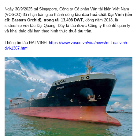
Ngày 30/9/2025 tại Singapore, Công ty Cổ phần Vận tải biển Việt Nam
(VOSCO) đã nhận bàn giao thành công
tàu dầu hoá chất Đại Vinh (tên
cũ: Eastern Orchid), trọng tải 13.498 DWT
, đóng năm 2018, là
sistership với tàu Đại Quang. Đây là tàu được Công ty thuê để quản lý
và khai thác dài hạn theo hình thức thuê tàu trần.
Thông tin tàu ĐẠI VINH:
https://www.vosco.vn/vi/a/news/m-t-dai-vinh-
dvi-1367.html