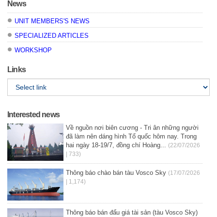
News
UNIT MEMBERS'S NEWS
SPECIALIZED ARTICLES
WORKSHOP
Links
Interested news
Về nguồn nơi biên cương - Tri ân những người
đã làm nên dáng hình Tổ quốc hôm nay. Trong
hai ngày 18-19/7, đồng chí Hoàng...
(22/07/2026
| 733)
Thông báo chào bán tàu Vosco Sky
(17/07/2026
| 1,174)
Thông báo bán đấu giá tài sản (tàu Vosco Sky)