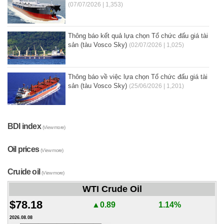
(07/07/2026 | 1,353)
Thông báo kết quả lựa chọn Tổ chức đấu giá tài
sản (tàu Vosco Sky)
(02/07/2026 | 1,025)
Thông báo về việc lựa chọn Tổ chức đấu giá tài
sản (tàu Vosco Sky)
(25/06/2026 | 1,201)
BDI index
(View more)
Oil prices
(View more)
Cruide oil
(View more)
WTI Crude Oil
$78.18
▲0.89
1.14%
2026.08.08