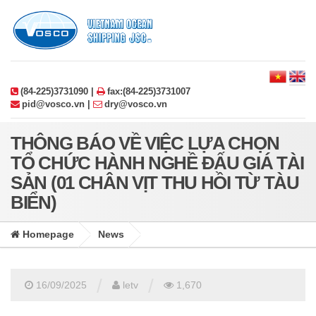
(84-225)3731090 |
fax:(84-225)3731007
pid@vosco.vn |
dry@vosco.vn
THÔNG BÁO VỀ VIỆC LỰA CHỌN
TỔ CHỨC HÀNH NGHỀ ĐẤU GIÁ TÀI
SẢN (01 CHÂN VỊT THU HỒI TỪ TÀU
BIỂN)
Homepage
News
/
/
16/09/2025
letv
1,670