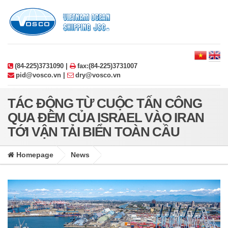
(84-225)3731090 |
fax:(84-225)3731007
pid@vosco.vn |
dry@vosco.vn
TÁC ĐỘNG TỪ CUỘC TẤN CÔNG
QUA ĐÊM CỦA ISRAEL VÀO IRAN
TỚI VẬN TẢI BIỂN TOÀN CẦU
Homepage
News