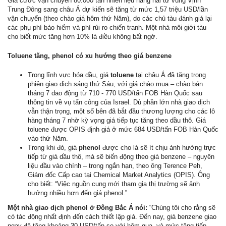
Giá cước vận chuyển 80.000 tấn nhiên liệu hàng hải từ vùng Vịnh
Trung Đông sang châu Á dự kiến sẽ tăng từ mức 1,57 triệu USD/lần
vận chuyển (theo chào giá hôm thứ Năm), do các chủ tàu đánh giá lại
các phụ phí bảo hiểm và phí rủi ro chiến tranh. Một nhà môi giới tàu
cho biết mức tăng hơn 10% là điều không bất ngờ.
Toluene tăng, phenol có xu hướng theo giá benzene
Trong lĩnh vực hóa dầu, giá
toluene
tại châu Á đã tăng trong
phiên giao dịch sáng thứ Sáu, với giá chào mua – chào bán
tháng 7 dao động từ 710 - 770 USD/tấn FOB Hàn Quốc sau
thông tin về vụ tấn công của Israel. Dù phần lớn nhà giao dịch
vẫn thận trọng, một số bên đã bắt đầu thương lượng cho các lô
hàng tháng 7 nhờ kỳ vọng giá tiếp tục tăng theo dầu thô. Giá
toluene được OPIS định giá ở mức 684 USD/tấn FOB Hàn Quốc
vào thứ Năm.
Trong khi đó, giá
phenol
được cho là sẽ ít chịu ảnh hưởng trực
tiếp từ giá dầu thô, mà sẽ biến động theo giá benzene – nguyên
liệu đầu vào chính – trong ngắn hạn, theo ông Terence Peh,
Giám đốc Cấp cao tại Chemical Market Analytics (OPIS). Ông
cho biết: “Việc nguồn cung mới tham gia thị trường sẽ ảnh
hưởng nhiều hơn đến giá phenol.”
Một nhà giao dịch phenol ở Đông Bắc Á nói:
“Chúng tôi cho rằng sẽ
có tác động nhất định đến cách thiết lập giá. Đến nay, giá benzene giao
ngay đã tăng khoảng 30 USD/tấn so với hôm qua, và mức tăng tiếp