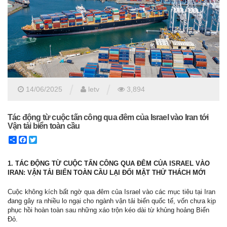
/
/
14/06/2025
letv
3,894
Tác động từ cuộc tấn công qua đêm của Israel vào Iran tới
Vận tải biển toàn cầu
Share
Facebook
Twitter
1. TÁC ĐỘNG TỪ CUỘC TẤN CÔNG QUA ĐÊM CỦA ISRAEL VÀO
IRAN: VẬN TẢI BIỂN TOÀN CẦU LẠI ĐỐI MẶT THỬ THÁCH MỚI
Cuộc không kích bất ngờ qua đêm của Israel vào các mục tiêu tại Iran
đang gây ra nhiều lo ngại cho ngành vận tải biển quốc tế, vốn chưa kịp
phục hồi hoàn toàn sau những xáo trộn kéo dài từ khủng hoảng Biển
Đỏ.