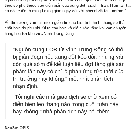
theo sẽ phụ thuộc vào diễn biến của xung đột Israel – Iran. Hiện tại, tất
cả các cuộc thương lượng giao ngay đối với phenol đã tạm ngừng.”
Về thị trường vận tải, một nguồn tin cho biết tình hình chung sẽ thắt
chặt hơn do phụ phí rủi ro cao hơn và giá cước tăng khi vận chuyển
hàng hóa tới khu vực Vịnh Trung Đông.
“Nguồn cung FOB từ Vịnh Trung Đông có thể
bị gián đoạn nếu xung đột kéo dài, nhưng vẫn
còn quá sớm để kết luận liệu đợt tăng giá sản
phẩm lần này có chỉ là phản ứng tức thời của
thị trường hay không,” một nhà phân tích
nhận định.
“Tôi nghĩ các nhà giao dịch sẽ chờ xem có
diễn biến leo thang nào trong cuối tuần này
hay không,” nhà phân tích này nói thêm.
Nguồn: OPIS