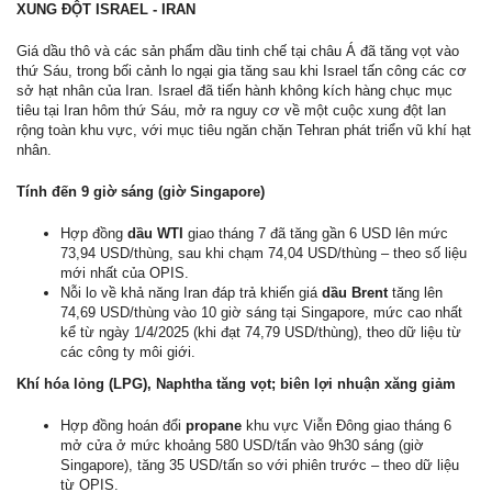
XUNG ĐỘT ISRAEL - IRAN
Giá dầu thô và các sản phẩm dầu tinh chế tại châu Á đã tăng vọt vào
thứ Sáu, trong bối cảnh lo ngại gia tăng sau khi Israel tấn công các cơ
sở hạt nhân của Iran. Israel đã tiến hành không kích hàng chục mục
tiêu tại Iran hôm thứ Sáu, mở ra nguy cơ về một cuộc xung đột lan
rộng toàn khu vực, với mục tiêu ngăn chặn Tehran phát triển vũ khí hạt
nhân.
Tính đến 9 giờ sáng (giờ Singapore)
Hợp đồng
dầu WTI
giao tháng 7 đã tăng gần 6 USD lên mức
73,94 USD/thùng, sau khi chạm 74,04 USD/thùng – theo số liệu
mới nhất của OPIS.
Nỗi lo về khả năng Iran đáp trả khiến giá
dầu Brent
tăng lên
74,69 USD/thùng vào 10 giờ sáng tại Singapore, mức cao nhất
kể từ ngày 1/4/2025 (khi đạt 74,79 USD/thùng), theo dữ liệu từ
các công ty môi giới.
Khí hóa lỏng (LPG), Naphtha tăng vọt; biên lợi nhuận xăng giảm
Hợp đồng hoán đổi
propane
khu vực Viễn Đông giao tháng 6
mở cửa ở mức khoảng 580 USD/tấn vào 9h30 sáng (giờ
Singapore), tăng 35 USD/tấn so với phiên trước – theo dữ liệu
từ OPIS.