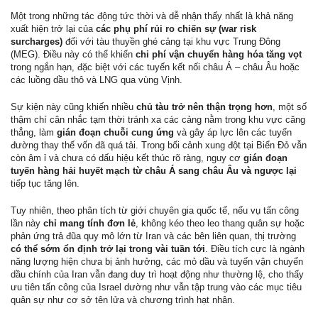
Một trong những tác động tức thời và dễ nhận thấy nhất là khả năng
xuất hiện trở lại của
các phụ phí rủi ro chiến sự (war risk
surcharges)
đối với tàu thuyền ghé cảng tại khu vực Trung Đông
(MEG). Điều này có thể khiến
chi phí vận chuyển hàng hóa tăng vọt
trong ngắn hạn, đặc biệt với các tuyến kết nối châu Á – châu Âu hoặc
các luồng dầu thô và LNG qua vùng Vịnh.
Sự kiện này cũng khiến nhiều
chủ tàu trở nên thận trọng hơn
, một số
thậm chí cân nhắc tạm thời tránh xa các cảng nằm trong khu vực căng
thẳng, làm
gián đoạn chuỗi cung ứng
và gây áp lực lên các tuyến
đường thay thế vốn đã quá tải. Trong bối cảnh xung đột tại Biển Đỏ vẫn
còn âm ỉ và chưa có dấu hiệu kết thúc rõ ràng, nguy cơ
gián đoạn
tuyến hàng hải huyết mạch từ châu Á sang châu Âu và ngược lại
tiếp tục tăng lên.
Tuy nhiên, theo phân tích từ giới chuyên gia quốc tế, nếu vụ tấn công
lần này
chỉ mang tính đơn lẻ
, không kéo theo leo thang quân sự hoặc
phản ứng trả đũa quy mô lớn từ Iran và các bên liên quan, thị trường
có thể sớm ổn định trở lại trong vài tuần tới
. Điều tích cực là ngành
năng lượng hiện chưa bị ảnh hưởng, các mỏ dầu và tuyến vận chuyển
dầu chính của Iran vẫn đang duy trì hoạt động như thường lệ, cho thấy
ưu tiên tấn công của Israel dường như vẫn tập trung vào các mục tiêu
quân sự như cơ sở tên lửa và chương trình hạt nhân.