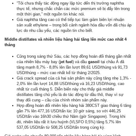
“Tôi chưa thấy tác động ngay lập tức đến thị trường naphtha
thực tế, nhưng chắc chắn các mức premium sẽ bị đẩy lên trong
một thời gian,” một nguồn tin khác nói.
Giá naphtha tăng cao có thể tiếp tục làm giảm biên lợi nhuận
sản xuất ethylene – trong bối cảnh ngành hóa dầu vốn đã chịu áp
lực do nhu cầu yếu, các nguồn tin cho biết.
Middle distillates và nhiên liệu hàng hải tăng lên mức cao nhất 4
tháng
Cũng trong sáng thứ Sáu, các hợp đồng hoán đổi tháng gần nhất
của nhiên liệu máy bay (
jet fuel
) và dầu
gasoil
tại châu Á đã
tăng mạnh 8,7% - 8,8% lên lần lượt 89,61 USD/thùng và 91,73
USD/thùng – mức cao nhất kể từ tháng 2/2025.
Giá crack spread của cả hai sản phẩm này cũng tăng nhẹ 1,3% -
2,0% lên lần lượt 14,88 USD/thùng và 16,23 USD/thùng, cao
nhất từ cuối tháng 5. Diễn biến này cho thấy giá middle
distillates tăng chủ yếu là do tác động từ dầu thô, thay vì sự
thay đổi cung – cầu của chính nhóm sản phẩm này.
Hợp đồng hoán đổi nhiên liệu hàng hải 380CST giao tháng 6 tăng
gần 7% lên 477,16 USD/tấn lúc 10 giờ sáng, so với 446,25
USD/tấn vào 16h30 chiều thứ Năm (giờ Singapore). Trong khi
đó, nhiên liệu rất ít lưu huỳnh (VLSFO 0,5%) tăng 5,7% lên
537,05 USD/tấn từ 508,25 USD/tấn trong cùng kỳ.