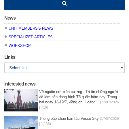
News
UNIT MEMBERS'S NEWS
SPECIALIZED ARTICLES
WORKSHOP
Links
Interested news
Về nguồn nơi biên cương - Tri ân những người
đã làm nên dáng hình Tổ quốc hôm nay. Trong
hai ngày 18-19/7, đồng chí Hoàng...
(22/07/2026
| 716)
Thông báo chào bán tàu Vosco Sky
(17/07/2026
| 1,136)