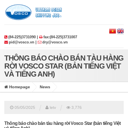
(84-225)3731090 |
fax:(84-225)3731007
pid@vosco.vn |
dry@vosco.vn
THÔNG BÁO CHÀO BÁN TÀU HÀNG
RỜI VOSCO STAR (BẢN TIẾNG VIỆT
VÀ TIẾNG ANH)
Homepage
News
/
/
05/05/2025
letv
3,776
Thông báo chào bán tàu hàng rời Vosco Star (bản tiếng Việt