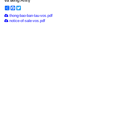
và tiếng Anh)
Share
Facebook
Twitter
thong-bao-ban-tau-vos.pdf
notice-of-sale-vos.pdf