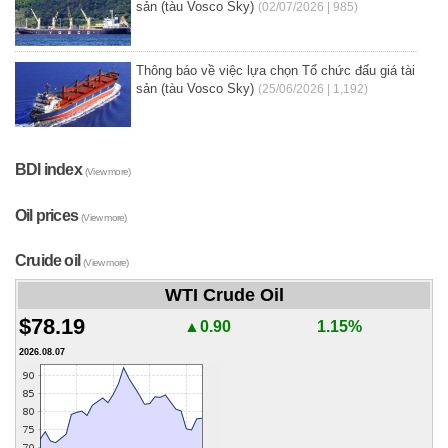
sản (tàu Vosco Sky)
(02/07/2026 | 985)
Thông báo về việc lựa chọn Tổ chức đấu giá tài
sản (tàu Vosco Sky)
(25/06/2026 | 1,192)
BDI index
(View more)
Oil prices
(View more)
Cruide oil
(View more)
WTI Crude Oil
$78.19
▲0.90
1.15%
2026.08.07