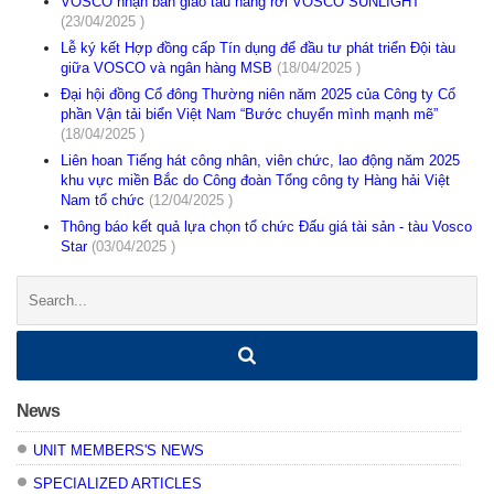
VOSCO nhận bàn giao tàu hàng rời VOSCO SUNLIGHT
(23/04/2025 )
Lễ ký kết Hợp đồng cấp Tín dụng để đầu tư phát triển Đội tàu
giữa VOSCO và ngân hàng MSB
(18/04/2025 )
Đại hội đồng Cổ đông Thường niên năm 2025 của Công ty Cổ
phần Vận tải biển Việt Nam “Bước chuyển mình mạnh mẽ”
(18/04/2025 )
Liên hoan Tiếng hát công nhân, viên chức, lao động năm 2025
khu vực miền Bắc do Công đoàn Tổng công ty Hàng hải Việt
Nam tổ chức
(12/04/2025 )
Thông báo kết quả lựa chọn tổ chức Đấu giá tài sản - tàu Vosco
Star
(03/04/2025 )
Search:
News
UNIT MEMBERS'S NEWS
SPECIALIZED ARTICLES