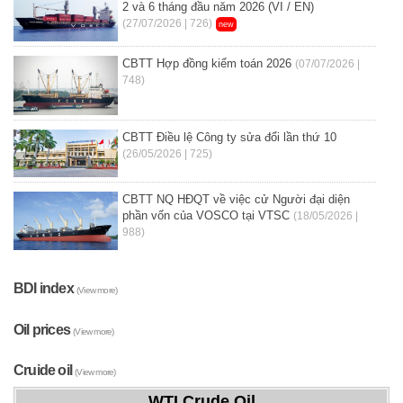
2 và 6 tháng đầu năm 2026 (VI / EN)
(27/07/2026 | 726)
new
CBTT Hợp đồng kiểm toán 2026
(07/07/2026 |
748)
CBTT Điều lệ Công ty sửa đổi lần thứ 10
(26/05/2026 | 725)
CBTT NQ HĐQT về việc cử Người đại diện
phần vốn của VOSCO tại VTSC
(18/05/2026 |
988)
BDI index
(View more)
Oil prices
(View more)
Cruide oil
(View more)
WTI Crude Oil