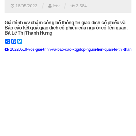
/
/
18/05/2022
letv
2,584
Giải trình v/v chậm công bố thông tin giao dịch cổ phiếu và
Báo cáo kết quả giao dịch cổ phiếu của người có liên quan:
Bà Lê Thị Thanh Hưng
Share
Facebook
Twitter
20220518-vos-giai-trinh-va-bao-cao-kqgdcp-nguoi-lien-quan-le-thi-thanh-