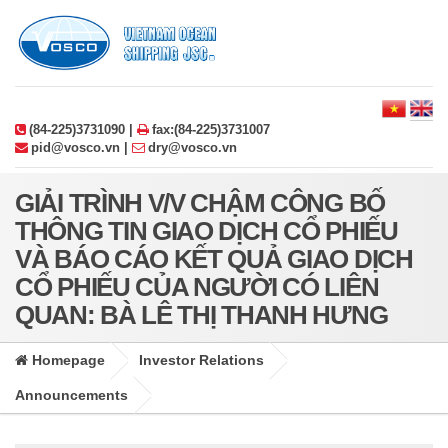
(84-225)3731090 |
fax:(84-225)3731007
pid@vosco.vn |
dry@vosco.vn
GIẢI TRÌNH V/V CHẬM CÔNG BỐ
THÔNG TIN GIAO DỊCH CỔ PHIẾU
VÀ BÁO CÁO KẾT QUẢ GIAO DỊCH
CỔ PHIẾU CỦA NGƯỜI CÓ LIÊN
QUAN: BÀ LÊ THỊ THANH HƯNG
Homepage
Investor Relations
Announcements