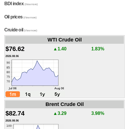
BDI index
(View more)
Oil prices
(View more)
Cruide oil
(View more)
WTI Crude Oil
$76.62
▲1.40
1.83%
2026.08.06
Brent Crude Oil
$82.74
▲3.29
3.98%
2026.08.06