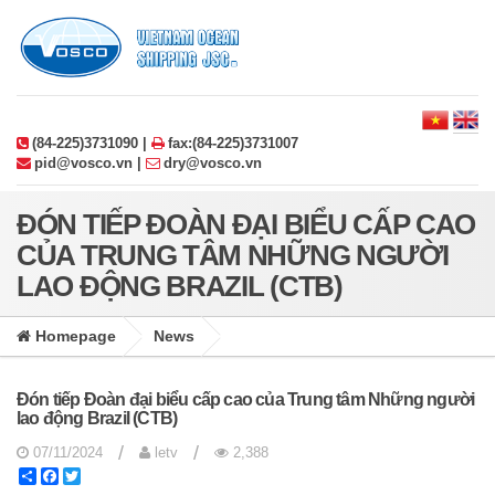
(84-225)3731090 |
fax:(84-225)3731007
pid@vosco.vn |
dry@vosco.vn
ĐÓN TIẾP ĐOÀN ĐẠI BIỂU CẤP CAO
CỦA TRUNG TÂM NHỮNG NGƯỜI
LAO ĐỘNG BRAZIL (CTB)
Homepage
News
Đón tiếp Đoàn đại biểu cấp cao của Trung tâm Những người
lao động Brazil (CTB)
/
/
07/11/2024
letv
2,388
Share
Facebook
Twitter