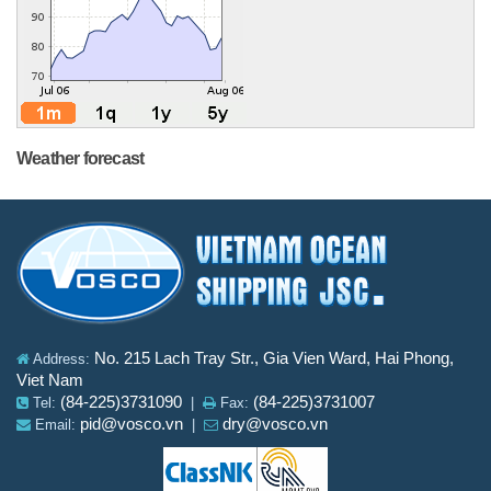
Weather forecast
No. 215 Lach Tray Str., Gia Vien Ward, Hai Phong,
Address:
Viet Nam
(84-225)3731090
(84-225)3731007
Tel:
|
Fax:
pid@vosco.vn
dry@vosco.vn
Email:
|