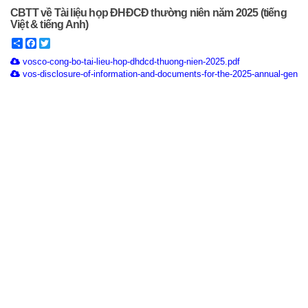
CBTT về Tài liệu họp ĐHĐCĐ thường niên năm 2025 (tiếng
Việt & tiếng Anh)
Share
Facebook
Twitter
vosco-cong-bo-tai-lieu-hop-dhdcd-thuong-nien-2025.pdf
vos-disclosure-of-information-and-documents-for-the-2025-annual-genera