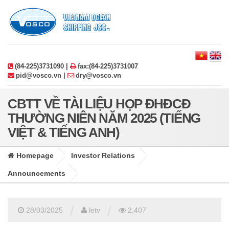
(84-225)3731090 |
fax:(84-225)3731007
pid@vosco.vn |
dry@vosco.vn
CBTT VỀ TÀI LIỆU HỌP ĐHĐCĐ
THƯỜNG NIÊN NĂM 2025 (TIẾNG
VIỆT & TIẾNG ANH)
Homepage
Investor Relations
Announcements
/
/
28/03/2025
letv
2,407