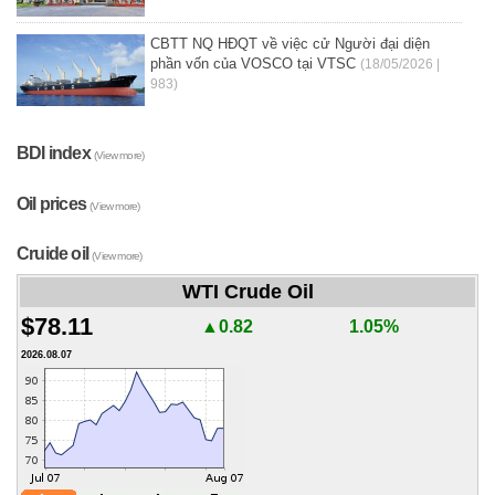
CBTT NQ HĐQT về việc cử Người đại diện
phần vốn của VOSCO tại VTSC
(18/05/2026 |
983)
BDI index
(View more)
Oil prices
(View more)
Cruide oil
(View more)
WTI Crude Oil
$78.11
▲0.82
1.05%
2026.08.07