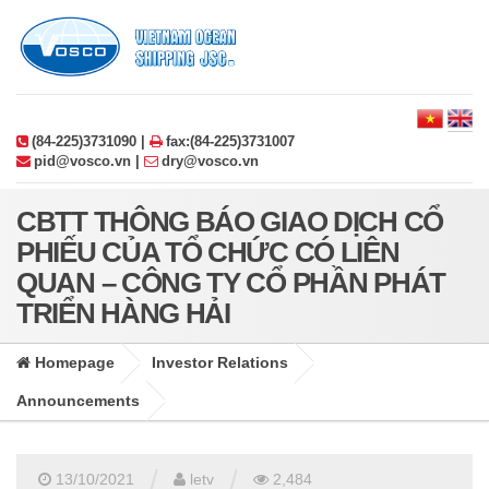
(84-225)3731090 |
fax:(84-225)3731007
pid@vosco.vn |
dry@vosco.vn
CBTT THÔNG BÁO GIAO DỊCH CỔ
PHIẾU CỦA TỔ CHỨC CÓ LIÊN
QUAN – CÔNG TY CỔ PHẦN PHÁT
TRIỂN HÀNG HẢI
Homepage
Investor Relations
Announcements
/
/
13/10/2021
letv
2,484