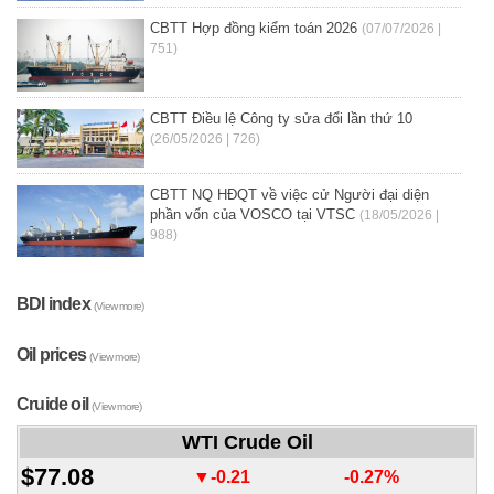
CBTT Hợp đồng kiểm toán 2026
(07/07/2026 |
751)
CBTT Điều lệ Công ty sửa đổi lần thứ 10
(26/05/2026 | 726)
CBTT NQ HĐQT về việc cử Người đại diện
phần vốn của VOSCO tại VTSC
(18/05/2026 |
988)
BDI index
(View more)
Oil prices
(View more)
Cruide oil
(View more)
WTI Crude Oil
$77.08
▼-0.21
-0.27%