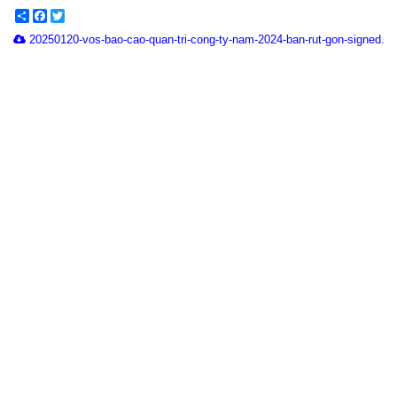
Share
Facebook
Twitter
20250120-vos-bao-cao-quan-tri-cong-ty-nam-2024-ban-rut-gon-signed.pd