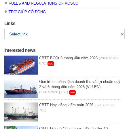
RULES AND REGULATIONS OF VOSCO
TRỢ GIÚP CỔ ĐÔNG
Links
Interested news
CBTT BCQt 6 tháng đầu năm 2026
(29/07/2026 |
670)
new
Giải trình chênh lệch doanh thu và lợi nhuận quý
2 và 6 tháng đầu năm 2026 (VI / EN)
(27/07/2026 | 751)
new
CBTT Hợp đồng kiểm toán 2026
(07/07/2026 |
761)
CBTT Điều lệ Công ty sửa đổi lần thứ 10