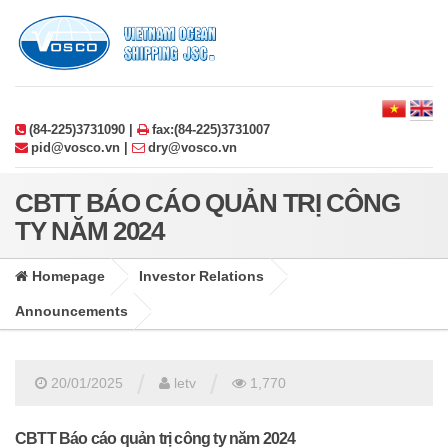
(84-225)3731090 |
fax:(84-225)3731007
pid@vosco.vn |
dry@vosco.vn
CBTT BÁO CÁO QUẢN TRỊ CÔNG
TY NĂM 2024
Homepage
Investor Relations
Announcements
/
/
20/01/2025
letv
1,770
CBTT Báo cáo quản trị công ty năm 2024