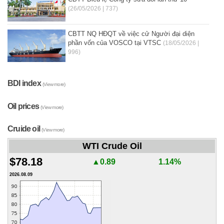
(26/05/2026 | 737)
CBTT NQ HĐQT về việc cử Người đại diện
phần vốn của VOSCO tại VTSC
(18/05/2026 |
996)
BDI index
(View more)
Oil prices
(View more)
Cruide oil
(View more)
WTI Crude Oil
$78.18
▲0.89
1.14%
2026.08.09