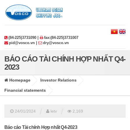
(84-225)3731090 |
fax:(84-225)3731007
pid@vosco.vn |
dry@vosco.vn
BÁO CÁO TÀI CHÍNH HỢP NHẤT Q4-
2023
Homepage
Investor Relations
Financial statements
/
/
24/01/2024
letv
2,169
Báo cáo Tài chính Hợp nhất Q4-2023