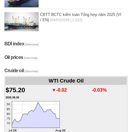
CBTT BCTC kiểm toán Tổng hợp năm 2025 (VI
/ EN)
(04/03/2026 | 1,522)
BDI index
(View more)
Oil prices
(View more)
Cruide oil
(View more)
WTI Crude Oil
$75.20
▼-0.02
-0.03%
2026.08.06