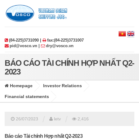
(84-225)3731090 |
fax:(84-225)3731007
pid@vosco.vn |
dry@vosco.vn
BÁO CÁO TÀI CHÍNH HỢP NHẤT Q2-
2023
Homepage
Investor Relations
Financial statements
/
/
26/07/2023
letv
2,416
Báo cáo Tài chính Hợp nhất Q2-2023