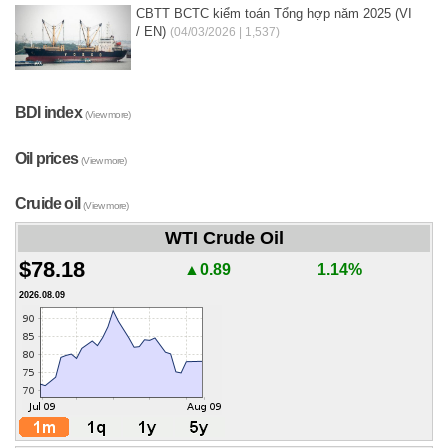
CBTT BCTC kiểm toán Tổng hợp năm 2025 (VI
/ EN)
(04/03/2026 | 1,537)
BDI index
(View more)
Oil prices
(View more)
Cruide oil
(View more)
WTI Crude Oil
$78.18
▲0.89
1.14%
2026.08.09