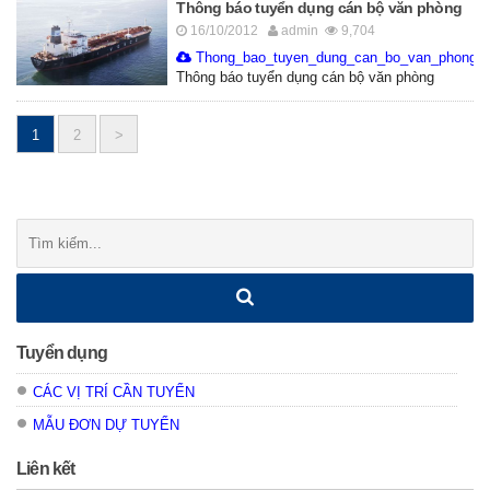
Thông báo tuyển dụng cán bộ văn phòng
16/10/2012
admin
9,704
Thong_bao_tuyen_dung_can_bo_van_phong.d
Thông báo tuyển dụng cán bộ văn phòng
Posts
1
2
>
navigation
Tìm
kiếm:
Tuyển dụng
CÁC VỊ TRÍ CẦN TUYỂN
MẪU ĐƠN DỰ TUYỂN
Liên kết