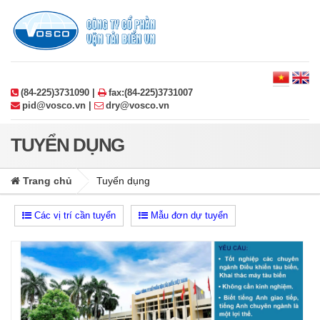
(84-225)3731090 |
fax:(84-225)3731007
pid@vosco.vn |
dry@vosco.vn
TUYỂN DỤNG
Trang chủ
Tuyển dụng
Các vị trí cần tuyển
Mẫu đơn dự tuyển