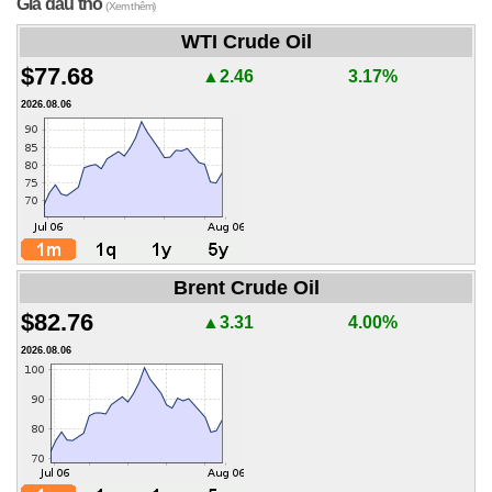
Giá dầu thô
(Xem thêm)
WTI Crude Oil
$77.68
▲2.46
3.17%
2026.08.06
Brent Crude Oil
$82.76
▲3.31
4.00%
2026.08.06