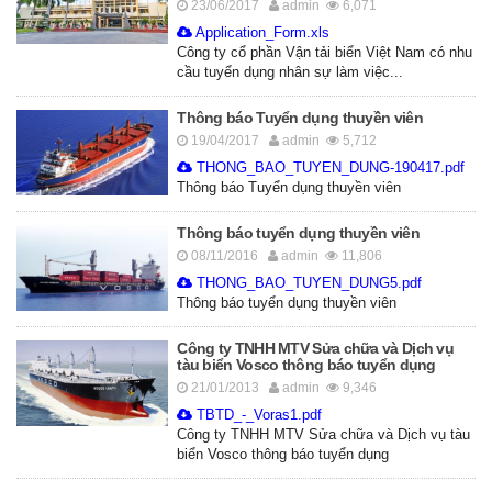
23/06/2017
admin
6,071
Application_Form.xls
Công ty cổ phần Vận tải biển Việt Nam có nhu
cầu tuyển dụng nhân sự làm việc...
Thông báo Tuyển dụng thuyền viên
19/04/2017
admin
5,712
THONG_BAO_TUYEN_DUNG-190417.pdf
Thông báo Tuyển dụng thuyền viên
Thông báo tuyển dụng thuyền viên
08/11/2016
admin
11,806
THONG_BAO_TUYEN_DUNG5.pdf
Thông báo tuyển dụng thuyền viên
Công ty TNHH MTV Sửa chữa và Dịch vụ
tàu biển Vosco thông báo tuyển dụng
21/01/2013
admin
9,346
TBTD_-_Voras1.pdf
Công ty TNHH MTV Sửa chữa và Dịch vụ tàu
biển Vosco thông báo tuyển dụng