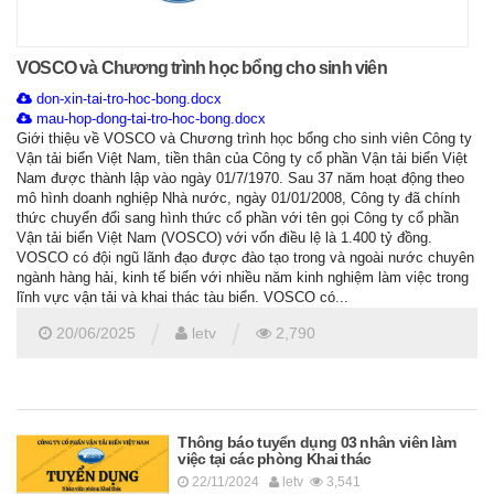
VOSCO và Chương trình học bổng cho sinh viên
don-xin-tai-tro-hoc-bong.docx
mau-hop-dong-tai-tro-hoc-bong.docx
Giới thiệu về VOSCO và Chương trình học bổng cho sinh viên Công ty
Vận tải biển Việt Nam, tiền thân của Công ty cổ phần Vận tải biển Việt
Nam được thành lập vào ngày 01/7/1970. Sau 37 năm hoạt động theo
mô hình doanh nghiệp Nhà nước, ngày 01/01/2008, Công ty đã chính
thức chuyển đổi sang hình thức cổ phần với tên gọi Công ty cổ phần
Vận tải biển Việt Nam (VOSCO) với vốn điều lệ là 1.400 tỷ đồng.
VOSCO có đội ngũ lãnh đạo được đào tạo trong và ngoài nước chuyên
ngành hàng hải, kinh tế biển với nhiều năm kinh nghiệm làm việc trong
lĩnh vực vận tải và khai thác tàu biển. VOSCO có...
/
/
20/06/2025
letv
2,790
Thông báo tuyển dụng 03 nhân viên làm
việc tại các phòng Khai thác
22/11/2024
letv
3,541