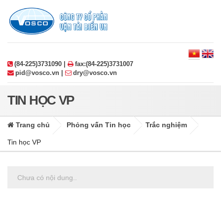
(84-225)3731090 |
fax:(84-225)3731007
pid@vosco.vn |
dry@vosco.vn
TIN HỌC VP
Trang chủ
Phỏng vấn Tin học
Trắc nghiệm
Tin học VP
Chưa có nội dung..