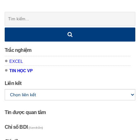
Posts
navigation
Tìm
kiếm:
Trắc nghiệm
EXCEL
TIN HỌC VP
Liên kết
Tin được quan tâm
Chỉ số BDI
(Xem thêm)