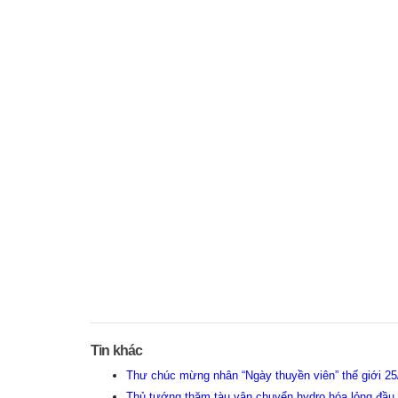
Tin khác
Thư chúc mừng nhân “Ngày thuyền viên” thế giới 2
Thủ tướng thăm tàu vận chuyển hydro hóa lỏng đầu t