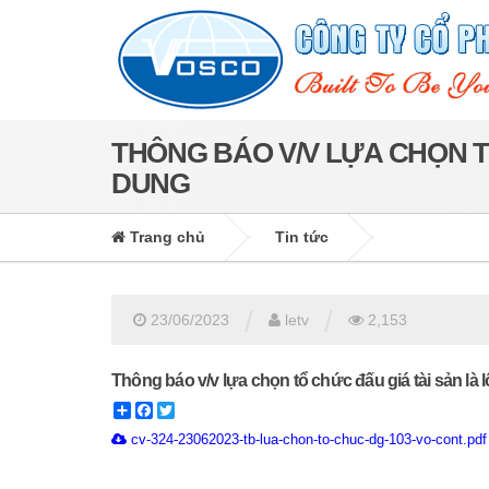
THÔNG BÁO V/V LỰA CHỌN T
DUNG
Trang chủ
Tin tức
/
/
23/06/2023
letv
2,153
Thông báo v/v lựa chọn tổ chức đấu giá tài sản là 
Share
Facebook
Twitter
cv-324-23062023-tb-lua-chon-to-chuc-dg-103-vo-cont.pdf