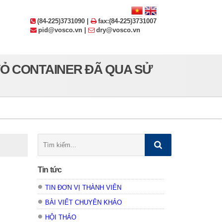
(84-225)3731090 |
fax:(84-225)3731007
pid@vosco.vn |
dry@vosco.vn
 VỎ CONTAINER ĐÃ QUA SỬ
Tìm
kiếm:
Tin tức
TIN ĐƠN VỊ THÀNH VIÊN
BÀI VIẾT CHUYÊN KHẢO
HỘI THẢO