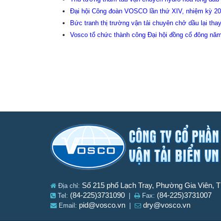
Đại hội Công đoàn VOSCO lần thứ XIV, nhiệm kỳ 202
Bức tranh thị trường vận tải chuyên chở dầu lại t
Vosco tổ chức thành công Đại hội đồng cổ đông nă
Số 215 phố Lạch Tray, Phường Gia Viên, 
Địa chỉ:
(84-225)3731090
(84-225)3731007
Tel:
|
Fax:
pid@vosco.vn
dry@vosco.vn
Email:
|