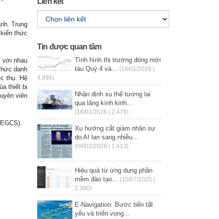
Liên kết
nh. Trung
 kiến thức
Tin được quan tâm
Tình hình thị trường đóng mới
c với nhau
tàu Quý 4 và...
chức danh
(16/01/2026 |
ực thụ. Hệ
4,895)
a thiết bị
Nhận định xu thế tương lai
uyên viên
qua lăng kính kinh...
(16/01/2026 | 2,479)
 (EGCS).
Xu hướng cắt giảm nhân sự
do AI lan sang nhiều...
(08/01/2026 | 1,413)
Hiệu quả từ ứng dụng phần
mềm đào tạo...
(10/07/2025 |
2,390)
E-Navigation: Bước tiến tất
yếu và triển vọng...