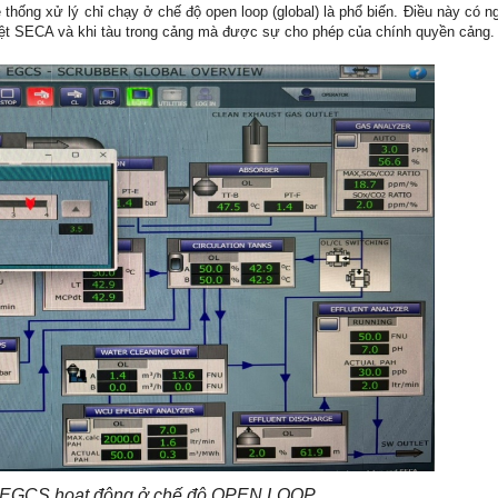
thống xử lý chỉ chạy ở chế độ open loop (global) là phổ biến. Điều này có ng
iệt SECA và khi tàu trong cảng mà được sự cho phép của chính quyền cảng.
g EGCS hoạt động ở chế độ OPEN LOOP