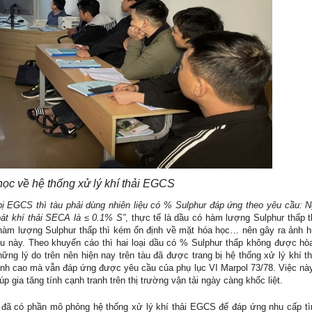
học về hệ thống xử lý khí thải EGCS
 bị EGCS thì tàu phải dùng nhiên liệu có % Sulphur đáp ứng theo yêu cầu: 
oát khí thải SECA là ≤ 0.1% S”
, thực tế là dầu có hàm lượng Sulphur thấp 
có hàm lượng Sulphur thấp thì kém ổn định về mặt hóa học… nên gây ra ảnh
liệu này. Theo khuyến cáo thì hai loại dầu có % Sulphur thấp không được hò
ng lý do trên nên hiện nay trên tàu đã được trang bị hệ thống xử lý khí 
nh cao mà vẫn đáp ứng được yêu cầu của phụ lục VI Marpol 73/78. Việc này
iúp gia tăng tính cạnh tranh trên thị trường vận tải ngày càng khốc liệt.
 có phần mô phỏng hệ thống xử lý khí thải EGCS để đáp ứng nhu cấp tì