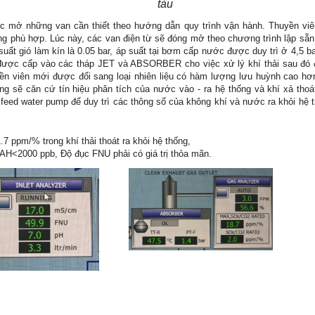
tàu
ợc mở những van cần thiết theo hướng dẫn quy trình vận hành. Thuyền viê
ng phù hợp. Lúc này, các van điện từ sẽ đóng mở theo chương trình lập sẵn
uất gió làm kín là 0.05 bar, áp suất tại bơm cấp nước được duy trì ở 4,5 b
ẽ được cấp vào các tháp JET và ABSORBER cho việc xử lý khí thải sau đó 
uyền viên mới được đổi sang loại nhiên liệu có hàm lượng lưu huỳnh cao h
ng sẽ căn cứ tín hiệu phân tích của nước vào - ra hệ thống và khí xả thoá
feed water pump để duy trì các thông số của không khí và nước ra khỏi hệ
ppm/% trong khí thải thoát ra khỏi hệ thống,
PAH<2000 ppb, Độ đục FNU phải có giá trị thỏa mãn.