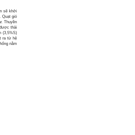
n sẽ khởi
. Quạt gió
ar. Thuyền
được thải
ơn (3,5%S)
t ra từ hệ
 thống nằm