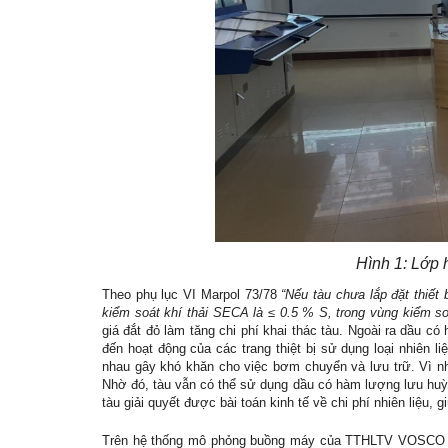
Hình 1: Lớp 
Theo phụ lục VI Marpol 73/78
“Nếu tàu chưa lắp đặt thiết
kiểm soát khí thải SECA là ≤ 0.5 % S, trong vùng kiểm s
giá đắt đỏ làm tăng chi phí khai thác tàu. Ngoài ra dầu 
đến hoạt động của các trang thiệt bị sử dụng loại nhiên 
nhau gây khó khăn cho việc bơm chuyển và lưu trữ. Vì nhữ
Nhờ đó, tàu vẫn có thể sử dụng dầu có hàm lượng lưu huỳ
tàu giải quyết được bài toán kinh tế về chi phí nhiên liệu, g
Trên hệ thống mô phỏng buồng máy của TTHLTV VOSCO đã