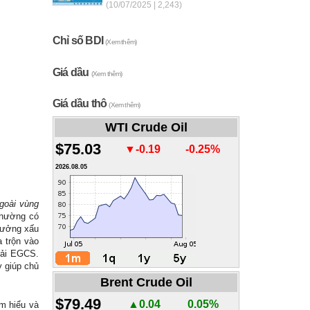
(10/07/2025 | 2,243)
Chỉ số BDI
(Xem thêm)
Giá dầu
(Xem thêm)
Giá dầu thô
(Xem thêm)
WTI Crude Oil
$75.03
▼-0.19
-0.25%
2026.08.05
Ngoài vùng
thường có
 hưởng xấu
a trộn vào
thải EGCS.
 giúp chủ
Brent Crude Oil
$79.49
▲0.04
0.05%
m hiểu và