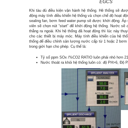
EGCS
Khi tàu đủ điều kiện vận hành hệ thống. Hê thống sẽ đư
động máy tính điều khiển hệ thống và chọn chế độ hoạt độ
sealing fan, bơm feed water pump sẽ được khởi động. Áp s
viên sẽ chọn nút “start” để khởi động hệ thống. Nước s
thẳng ra ngoài. Khi hệ thống đã hoạt động thì lúc này th
cho các thiết bị máy móc. Máy tính điều khiển của hệ thố
thống để điều chỉnh sản lượng nước cấp từ 1 hoặc 2 bơm 
trong giới hạn cho phép. Cụ thể là:
Tỷ số ppm SOx /%CO2 RATIO luôn phải nhỏ hơn 21.7 
Nước thoát ra khỏi hệ thống luôn có: độ PH>6, Độ 