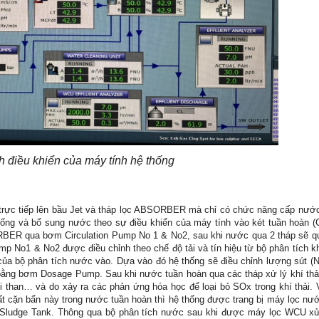
h điều khiển của máy tính hệ thống
ực tiếp lên bầu Jet và tháp lọc ABSORBER mà chỉ có chức năng cấp nước
ống và bổ sung nước theo sự điều khiển của máy tính vào két tuần hoàn (C
ER qua bơm Circulation Pump No 1 & No2, sau khi nước qua 2 tháp sẽ qua
p No1 & No2 được điều chỉnh theo chế độ tải và tín hiệu từ bộ phân tích kh
của bộ phân tích nước vào. Dựa vào đó hệ thống sẽ điều chỉnh lượng sút (
bằng bơm Dosage Pump. Sau khi nước tuần hoàn qua các tháp xử lý khí thải
i than… và do xảy ra các phản ứng hóa học để loại bỏ SOx trong khí thải.
hất cặn bẩn này trong nước tuần hoàn thì hệ thống được trang bị máy lọc 
Sludge Tank. Thông qua bộ phân tích nước sau khi được máy lọc WCU xử 