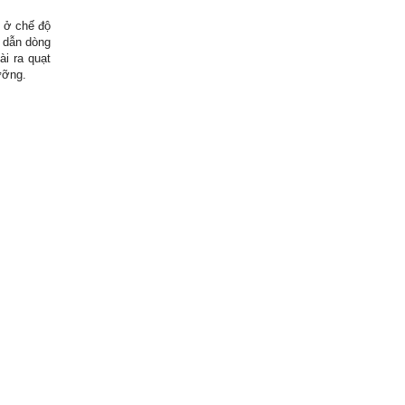
 ở chế độ
 dẫn dòng
ài ra quạt
ưỡng.