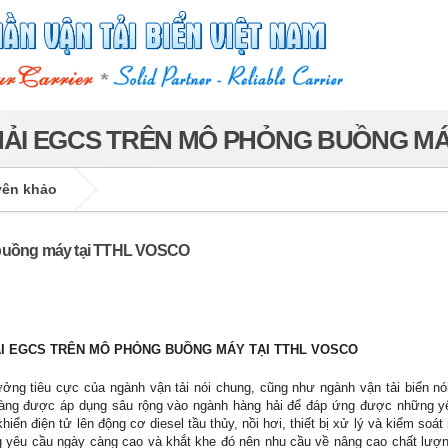
HẢI EGCS TRÊN MÔ PHỎNG BUỒNG MÁ
yên khảo
g buồng máy tại TTHL VOSCO
ẢI EGCS TRÊN MÔ PHỎNG BUỒNG MÁY TẠI TTHL VOSCO
ởng tiêu cực của ngành vận tải nói chung, cũng như ngành vận tải biển nói
càng được áp dụng sâu rộng vào ngành hàng hải để đáp ứng được những y
ển điện tử lên động cơ diesel tầu thủy, nồi hơi, thiết bị xử lý và kiểm soá
ng yêu cầu ngày càng cao và khắt khe đó nên nhu cầu về nâng cao chất lượ