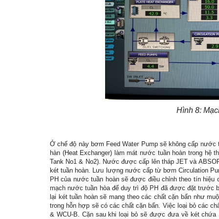
Hình 8: Mạc
Ở chế độ này bơm Feed Water Pump sẽ không cấp nước tr
hàn (Heat Exchanger) làm mát nước tuần hoàn trong hệ th
Tank No1 & No2). Nước được cấp lên tháp JET và ABSORB
két tuần hoàn. Lưu lượng nước cấp từ bơm Circulation Pum
PH của nước tuần hoàn sẽ được điều chỉnh theo tín hiệu 
mạch nước tuần hòa để duy trì độ PH đã được đặt trước 
lại két tuần hoàn sẽ mang theo các chất cặn bẩn như muộ
trong hỗn hợp sẽ có các chất cặn bẩn. Việc loại bỏ các c
& WCU-B. Cặn sau khi loại bỏ sẽ được đưa về két chứa 