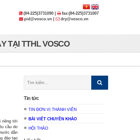
(84-225)3731090 |
fax:(84-225)3731007
pid@vosco.vn |
dry@vosco.vn
Y TẠI TTHL VOSCO
Tìm
kiếm:
Tin tức
TIN ĐƠN VỊ THÀNH VIÊN
BÀI VIẾT CHUYÊN KHẢO
 riêng tới
êu cầu do
HỘI THẢO
t nước dằn
ng đào tạo