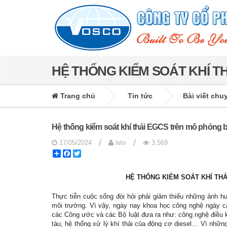
HỆ THỐNG KIỂM SOÁT KHÍ T
Trang chủ
Tin tức
Bài viết chu
Hệ thống kiểm soát khí thải EGCS trên mô phỏn
/
/
17/05/2024
letv
3,569
Share
Facebook
Twitter
HỆ THỐNG KIỂM SOÁT KHÍ TH
Thực tiễn cuộc sống đòi hỏi phải giảm thiểu những ảnh hư
môi trường. Vì vậy, ngày nay khoa học công nghệ ngày 
các Công ước và các Bộ luật đưa ra như: công nghệ điều khi
tàu, hệ thống xử lý khí thải của động cơ diesel… Vì nhữ