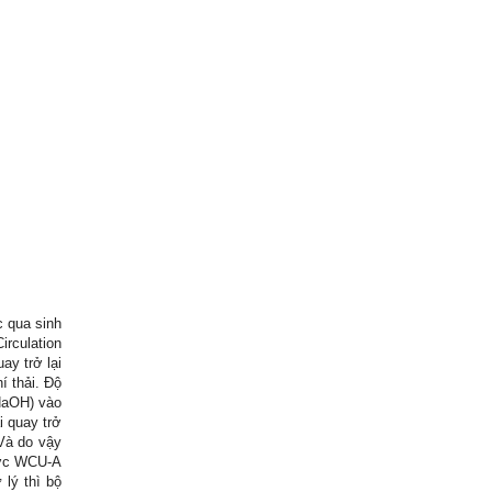
 qua sinh
irculation
y trở lại
í thải. Độ
NaOH) vào
 quay trở
 Và do vậy
nước WCU-A
lý thì bộ