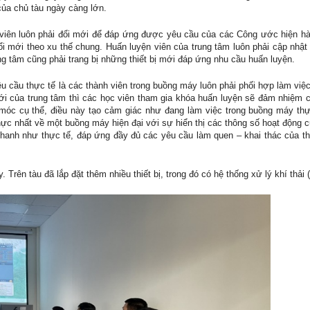
ủa chủ tàu ngày càng lớn.
 viên luôn phải đổi mới để đáp ứng được yêu cầu của các Công ước hiện hà
 mới theo xu thế chung. Huấn luyện viên của trung tâm luôn phải cập nhật
g tâm cũng phải trang bị những thiết bị mới đáp ứng nhu cầu huấn luyện.
êu cầu thực tế là các thành viên trong buồng máy luôn phải phối hợp làm việ
ới của trung tâm thì các học viên tham gia khóa huấn luyện sẽ đảm nhiệm 
y móc cụ thể, điều này tạo cảm giác như đang làm việc trong buồng máy th
 nhất về một buồng máy hiện đại với sự hiển thị các thông số hoạt động củ
anh như thực tế, đáp ứng đầy đủ các yêu cầu làm quen – khai thác của th
 Trên tàu đã lắp đặt thêm nhiều thiết bị, trong đó có hệ thống xử lý khí thải