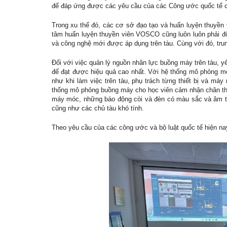
để đáp ứng được các yêu cầu của các Công ước quốc tế c
Trong xu thế đó, các cơ sở đạo tạo và huấn luyện thuyền
tâm huấn luyện thuyền viên VOSCO cũng luôn luôn phải đổi
và công nghệ mới được áp dụng trên tàu. Cùng với đó, trun
Đối với việc quản lý nguồn nhân lực buồng máy trên tàu, y
để đạt được hiệu quả cao nhất. Với hệ thống mô phỏng m
như khi làm việc trên tàu, phụ trách từng thiết bị và má
thống mô phỏng buồng máy cho học viên cảm nhận chân thực
máy móc, những báo động còi và đèn có màu sắc và âm th
cũng như các chủ tàu khó tính.
Theo yêu cầu của các công ước và bộ luật quốc tế hiện nay.