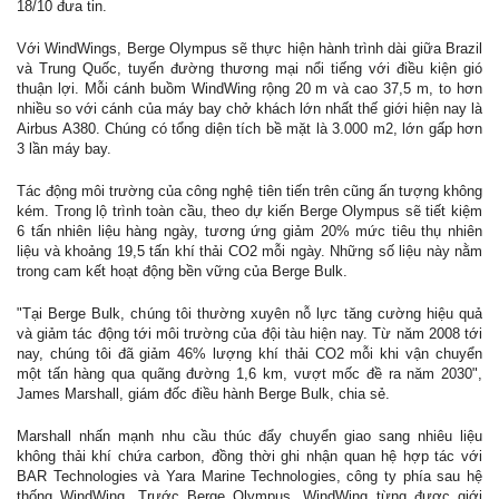
18/10 đưa tin.
Với WindWings, Berge Olympus sẽ thực hiện hành trình dài giữa Brazil
và Trung Quốc, tuyến đường thương mại nổi tiếng với điều kiện gió
thuận lợi. Mỗi cánh buồm WindWing rộng 20 m và cao 37,5 m, to hơn
nhiều so với cánh của máy bay chở khách lớn nhất thế giới hiện nay là
Airbus A380. Chúng có tổng diện tích bề mặt là 3.000 m2, lớn gấp hơn
3 lần máy bay.
Tác động môi trường của công nghệ tiên tiến trên cũng ấn tượng không
kém. Trong lộ trình toàn cầu, theo dự kiến Berge Olympus sẽ tiết kiệm
6 tấn nhiên liệu hàng ngày, tương ứng giảm 20% mức tiêu thụ nhiên
liệu và khoảng 19,5 tấn khí thải CO2 mỗi ngày. Những số liệu này nằm
trong cam kết hoạt động bền vững của Berge Bulk.
"Tại Berge Bulk, chúng tôi thường xuyên nỗ lực tăng cường hiệu quả
và giảm tác động tới môi trường của đội tàu hiện nay. Từ năm 2008 tới
nay, chúng tôi đã giảm 46% lượng khí thải CO2 mỗi khi vận chuyển
một tấn hàng qua quãng đường 1,6 km, vượt mốc đề ra năm 2030",
James Marshall, giám đốc điều hành Berge Bulk, chia sẻ.
Marshall nhấn mạnh nhu cầu thúc đẩy chuyển giao sang nhiêu liệu
không thải khí chứa carbon, đồng thời ghi nhận quan hệ hợp tác với
BAR Technologies và Yara Marine Technologies, công ty phía sau hệ
thống WindWing. Trước Berge Olympus, WindWing từng được giới