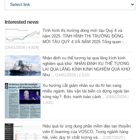
Interested news
Tình hình thị trường đóng mới tàu Quý 4 và
năm 2025. TÌNH HÌNH THỊ TRƯỜNG ĐÓNG
MỚI TÀU QUÝ 4 VÀ NĂM 2025 Tổng quan -...
(16/01/2026 | 4,928)
Nhận định xu thế tương lai qua lăng kính kinh
nghiệm quá khứ. NHẬN ĐỊNH XU THẾ TƯƠNG
LAI QUA LĂNG KÍNH KINH NGHIỆM QUÁ KHỨ
Như...
(16/01/2026 | 2,510)
Xu hướng cắt giảm nhân sự do AI lan sang
nhiều ngành, liệu vận tải biển có đứng ngoài làn
sóng này?. Bức tranh toàn cảnh...
(08/01/2026 |
1,431)
Hiệu quả từ ứng dụng phần mềm đào tạo thuyền
viên E-learning của VOSCO. Trong ngành hàng
hải, việc duy trì chất lượng và...
(10/07/2025 |