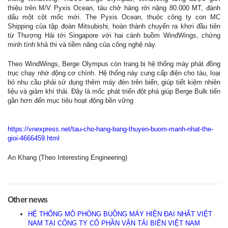
thiệu trên M/V Pyxis Ocean, tàu chở hàng rời nặng 80.000 MT, đánh
dấu một cột mốc mới. The Pyxis Ocean, thuộc công ty con MC
Shipping của tập đoàn Mitsubishi, hoàn thành chuyến ra khơi đầu tiên
từ Thượng Hải tới Singapore với hai cánh buồm WindWings, chứng
minh tính khả thi và tiềm năng của công nghệ này.
Theo WindWings, Berge Olympus còn trang bị hệ thống máy phát đồng
trục chạy nhờ động cơ chính. Hệ thống này cung cấp điện cho tàu, loại
bỏ nhu cầu phải sử dụng thêm máy đèn trên biển, giúp tiết kiệm nhiên
liệu và giảm khí thải. Đây là mốc phát triển đột phá giúp Berge Bulk tiến
gần hơn đến mục tiêu hoạt động bền vững
https://vnexpress.net/tau-cho-hang-bang-thuyen-buom-manh-nhat-the-
gioi-4666459.html
An Khang (Theo Interesting Engineering)
Other news
HỆ THỐNG MÔ PHỎNG BUỒNG MÁY HIỆN ĐẠI NHẤT VIỆT
NAM TẠI CÔNG TY CỔ PHẦN VẬN TẢI BIỂN VIỆT NAM