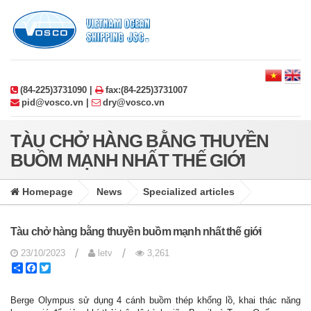
(84-225)3731090 |
fax:(84-225)3731007
pid@vosco.vn |
dry@vosco.vn
TÀU CHỞ HÀNG BẰNG THUYỀN
BUỒM MẠNH NHẤT THẾ GIỚI
Homepage
News
Specialized articles
Tàu chở hàng bằng thuyền buồm mạnh nhất thế giới
/
/
23/10/2023
letv
3,261
Share
Facebook
Twitter
Berge Olympus sử dụng 4 cánh buồm thép khổng lồ, khai thác năng