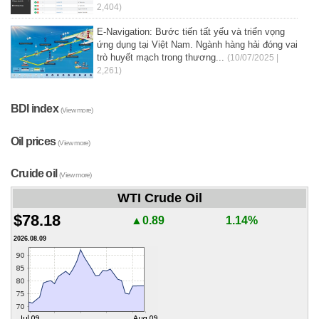
2,404)
E-Navigation: Bước tiến tất yếu và triển vọng
ứng dụng tại Việt Nam. Ngành hàng hải đóng vai
trò huyết mạch trong thương...
(10/07/2025 |
2,261)
BDI index
(View more)
Oil prices
(View more)
Cruide oil
(View more)
WTI Crude Oil
$78.18
▲0.89
1.14%
2026.08.09