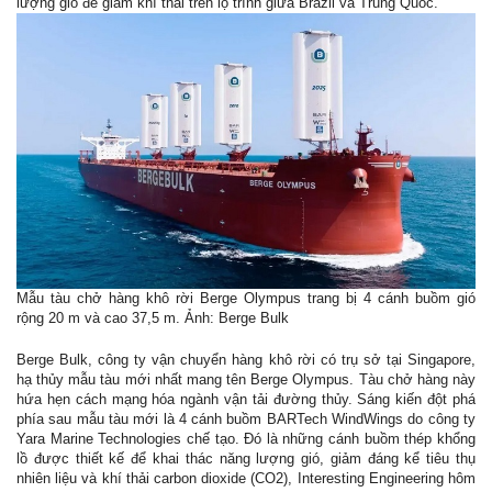
lượng gió để giảm khí thải trên lộ trình giữa Brazil và Trung Quốc.
Mẫu tàu chở hàng khô rời Berge Olympus trang bị 4 cánh buồm gió
rộng 20 m và cao 37,5 m. Ảnh: Berge Bulk
Berge Bulk, công ty vận chuyển hàng khô rời có trụ sở tại Singapore,
hạ thủy mẫu tàu mới nhất mang tên Berge Olympus. Tàu chở hàng này
hứa hẹn cách mạng hóa ngành vận tải đường thủy. Sáng kiến đột phá
phía sau mẫu tàu mới là 4 cánh buồm BARTech WindWings do công ty
Yara Marine Technologies chế tạo. Đó là những cánh buồm thép khổng
lồ được thiết kế để khai thác năng lượng gió, giảm đáng kể tiêu thụ
nhiên liệu và khí thải carbon dioxide (CO2), Interesting Engineering hôm