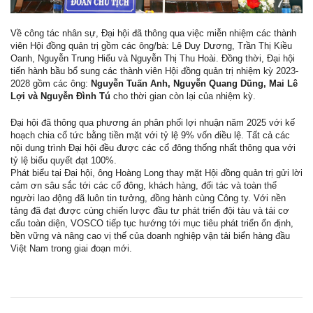
Về công tác nhân sự, Đại hội đã thông qua việc miễn nhiệm các thành
viên Hội đồng quản trị gồm các ông/bà: Lê Duy Dương, Trần Thị Kiều
Oanh, Nguyễn Trung Hiếu và Nguyễn Thị Thu Hoài. Đồng thời, Đại hội
tiến hành bầu bổ sung các thành viên Hội đồng quản trị nhiệm kỳ 2023-
2028 gồm các ông:
Nguyễn Tuấn Anh, Nguyễn Quang Dũng, Mai Lê
Lợi và Nguyễn Đình Tú
cho thời gian còn lại của nhiệm kỳ.
Đại hội đã thông qua phương án phân phối lợi nhuận năm 2025 với kế
hoạch chia cổ tức bằng tiền mặt với tỷ lệ 9% vốn điều lệ. Tất cả các
nội dung trình Đại hội đều được các cổ đông thống nhất thông qua với
tỷ lệ biểu quyết đạt 100%.
Phát biểu tại Đại hội, ông Hoàng Long thay mặt Hội đồng quản trị gửi lời
cảm ơn sâu sắc tới các cổ đông, khách hàng, đối tác và toàn thể
người lao động đã luôn tin tưởng, đồng hành cùng Công ty. Với nền
tảng đã đạt được cùng chiến lược đầu tư phát triển đội tàu và tái cơ
cấu toàn diện, VOSCO tiếp tục hướng tới mục tiêu phát triển ổn định,
bền vững và nâng cao vị thế của doanh nghiệp vận tải biển hàng đầu
Việt Nam trong giai đoạn mới.