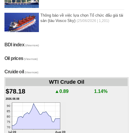
Thông báo về việc lựa chọn Tổ chức đấu giá tài
sản (tàu Vosco Sky)
(25/06/2026 | 1,201)
BDI index
(View more)
Oil prices
(View more)
Cruide oil
(View more)
WTI Crude Oil
$78.18
▲0.89
1.14%
2026.08.08