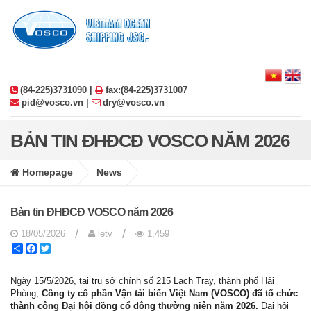
(84-225)3731090 |
fax:(84-225)3731007
pid@vosco.vn |
dry@vosco.vn
BẢN TIN ĐHĐCĐ VOSCO NĂM 2026
Homepage
News
Bản tin ĐHĐCĐ VOSCO năm 2026
/
/
18/05/2026
letv
1,459
Share
Facebook
Twitter
Ngày 15/5/2026, tại trụ sở chính số 215 Lạch Tray, thành phố Hải
Phòng,
Công ty cổ phần Vận tải biển Việt Nam (VOSCO) đã tổ chức
thành công Đại hội đồng cổ đông thường niên năm 2026.
Đại hội