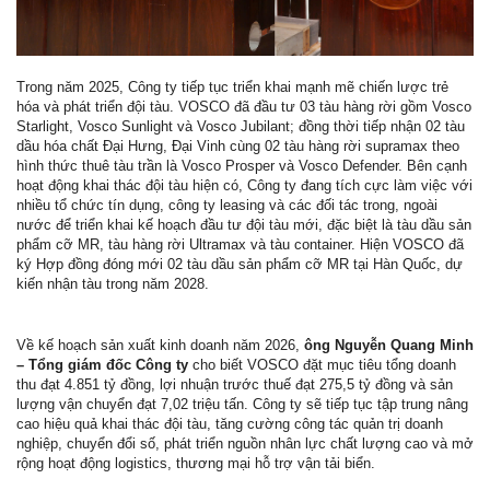
Trong năm 2025, Công ty tiếp tục triển khai mạnh mẽ chiến lược trẻ
hóa và phát triển đội tàu. VOSCO đã đầu tư 03 tàu hàng rời gồm Vosco
Starlight, Vosco Sunlight và Vosco Jubilant; đồng thời tiếp nhận 02 tàu
dầu hóa chất Đại Hưng, Đại Vinh cùng 02 tàu hàng rời supramax theo
hình thức thuê tàu trần là Vosco Prosper và Vosco Defender. Bên cạnh
hoạt động khai thác đội tàu hiện có, Công ty đang tích cực làm việc với
nhiều tổ chức tín dụng, công ty leasing và các đối tác trong, ngoài
nước để triển khai kế hoạch đầu tư đội tàu mới, đặc biệt là tàu dầu sản
phẩm cỡ MR, tàu hàng rời Ultramax và tàu container. Hiện VOSCO đã
ký Hợp đồng đóng mới 02 tàu dầu sản phẩm cỡ MR tại Hàn Quốc, dự
kiến nhận tàu trong năm 2028.
Về kế hoạch sản xuất kinh doanh năm 2026,
ông Nguyễn Quang Minh
– Tổng giám đốc Công ty
cho biết VOSCO đặt mục tiêu tổng doanh
thu đạt 4.851 tỷ đồng, lợi nhuận trước thuế đạt 275,5 tỷ đồng và sản
lượng vận chuyển đạt 7,02 triệu tấn. Công ty sẽ tiếp tục tập trung nâng
cao hiệu quả khai thác đội tàu, tăng cường công tác quản trị doanh
nghiệp, chuyển đổi số, phát triển nguồn nhân lực chất lượng cao và mở
rộng hoạt động logistics, thương mại hỗ trợ vận tải biển.