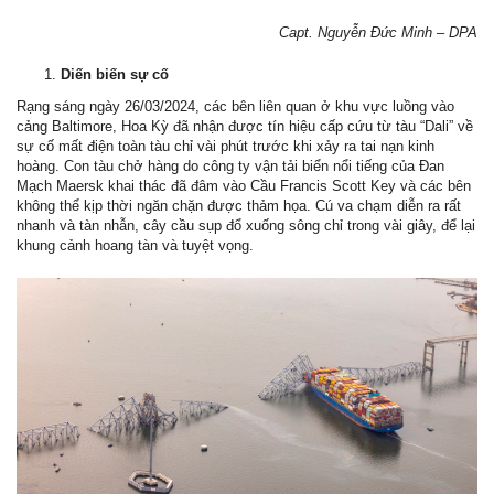
Capt. Nguyễn Đức Minh – DPA
Diến biến sự cố
Rạng sáng ngày 26/03/2024, các bên liên quan ở khu vực luồng vào
cảng Baltimore, Hoa Kỳ đã nhận được tín hiệu cấp cứu từ tàu “Dali” về
sự cố mất điện toàn tàu chỉ vài phút trước khi xảy ra tai nạn kinh
hoàng. Con tàu chở hàng do công ty vận tải biển nổi tiếng của Đan
Mạch Maersk khai thác đã đâm vào Cầu Francis Scott Key và các bên
không thể kịp thời ngăn chặn được thảm họa. Cú va chạm diễn ra rất
nhanh và tàn nhẫn, cây cầu sụp đổ xuống sông chỉ trong vài giây, để lại
khung cảnh hoang tàn và tuyệt vọng.