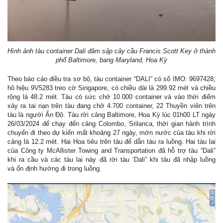
Hình ảnh tàu container Dali đâm sập cây cầu Francis Scott Key ở thành
phố Baltimore, bang Maryland, Hoa Kỳ
Theo báo cáo điều tra sơ bộ, tàu container “DALI” có số IMO: 9697428,
hô hiệu 9V5283 treo cờ Singapore, có chiều dài là 299.92 mét và chiều
rộng là 48.2 mét. Tàu có sức chở 10.000 container và vào thời điểm
xảy ra tai nạn trên tàu đang chở 4.700 container, 22 Thuyền viên trên
tàu là người Ấn Độ. Tàu rời cảng Baltimore, Hoa Kỳ lúc 01h00 LT ngày
26/03/2024 để chạy đến cảng Colombo, Srilanca, thời gian hành trình
chuyến đi theo dự kiến mất khoảng 27 ngày, mớn nước của tàu khi rời
cảng là 12.2 mét. Hai Hoa tiêu trên tàu để dẫn tàu ra luồng. Hai tàu lai
của Công ty McAllister Towing and Transportation đã hỗ trợ tàu “Dali”
khi ra cầu và các tàu lai này đã rời tàu ‘Dali” khi tàu đã nhập luồng
và ổn định hướng đi trong luồng.