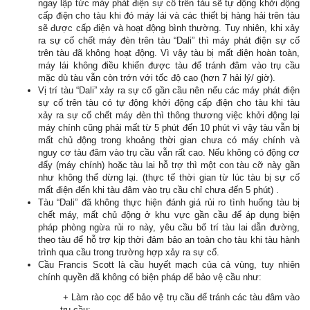
ngay lập tức máy phát điện sự cố trên tàu sẽ tự động khởi động
cấp điện cho tàu khi đó máy lái và các thiết bị hàng hải trên tàu
sẽ được cấp điện và hoạt động bình thường. Tuy nhiên, khi xảy
ra sự cố chết máy đèn trên tàu “Dali” thì máy phát điện sự cố
trên tàu đã không hoạt động. Vì vậy tàu bị mất điện hoàn toàn,
máy lái không điều khiển được tàu để tránh đâm vào trụ cầu
mặc dù tàu vẫn còn trớn với tốc độ cao (hơn 7 hải lý/ giờ).
Vị trí tàu “Dali” xảy ra sự cố gần cầu nên nếu các máy phát điện
sự cố trên tàu có tự động khởi động cấp điện cho tàu khi tàu
xảy ra sự cố chết máy đèn thì thông thương việc khởi động lại
máy chính cũng phải mất từ 5 phút đến 10 phút vì vậy tàu vẫn bị
mất chủ động trong khoảng thời gian chưa có máy chính và
nguy cơ tàu đâm vào trụ cầu vẫn rất cao. Nếu không có động cơ
đẩy (máy chính) hoặc tàu lai hỗ trợ thì một con tàu cỡ này gần
như không thể dừng lại. (thực tế thời gian từ lúc tàu bị sự cố
mất điện đến khi tàu đâm vào trụ cầu chỉ chưa đến 5 phút) .
Tàu “Dali” đã không thực hiện đánh giá rủi ro tình huống tàu bị
chết máy, mất chủ động ở khu vực gần cầu để áp dụng biện
pháp phòng ngừa rủi ro này, yêu cầu bố trí tàu lai dẫn đường,
theo tàu để hỗ trợ kịp thời đảm bảo an toàn cho tàu khi tàu hành
trình qua cầu trong trường hợp xảy ra sự cố.
Cầu Francis Scott là cầu huyết mạch của cả vùng, tuy nhiên
chính quyền đã không có biện pháp để bảo vệ cầu như:
+ Làm rào cọc để bảo vệ trụ cầu để tránh các tàu đâm vào
trụ cầu;