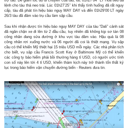
trợ tàu. Để giảm tốc độ di chuyển của tàu, lúc 01h27’04’’ LT Hoa tiêu đã
lệnh cho tàu thả neo trái. Lúc 01h27’25’’ khi thấy tình huống đã rất nguy
cấp, tàu đã phát tín hiệu báo nguy MAY DAY và đến 01h29’00 LT ngày
26/3 tàu đã đâm vào trụ cầu làm sập cầu.
Sau khi nhận được tín hiệu báo nguy MAY DAY của tàu “Dali” cảnh sát
đã ngăn chặn xe đi lên từ 2 đầu cầu, tuy nhiên đã không kịp sơ tán 08
công nhân đang sửa đường ở khu vực tàu đâm vào. Hậu quả là 08
công nhân rơi xuống nước và 06 người đã coi là thiệt mạng. Vụ sập
cầu có thể khiến Mỹ thiệt hại 15 triệu USD mỗi ngày. Các nhà phân tích
cho biết, vụ sập cầu Francis Scott Key ở Baltimore Mỹ có thể khiến
các công ty bảo hiểm phải bồi thường hàng tỉ USD, có người ước tính
con số này lên tới 4 tỉ USD, khiến thảm kịch này trở thành tổn thất kỷ
lục trong bảo hiểm vận chuyển đường biển - Reuters đưa tin.