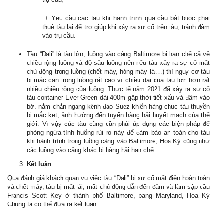
+ Yêu cầu các tàu khi hành trình qua cầu bắt buộc phải
thuê tàu lai để trợ giúp khi xảy ra sự cố trên tàu, tránh đâm
vào trụ cầu.
Tàu “Dali” là tàu lớn, luồng vào cảng Baltimore bị hạn chế cả về
chiều rộng luồng và độ sâu luồng nên nếu tàu xảy ra sự cố mất
chủ động trong luồng (chết máy, hỏng máy lái…) thì nguy cơ tàu
bị mắc cạn trong luồng rất cao vì chiều dài của tàu lớn hơn rất
nhiều chiều rộng của luồng. Thực tế năm 2021 đã xảy ra sự cố
tàu container Ever Green dài 400m gặp thời tiết xấu và đâm vào
bờ, nằm chắn ngang kênh đào Suez khiến hàng chục tàu thuyền
bị mắc kẹt, ảnh hưởng đến tuyến hàng hải huyết mạch của thế
giới. Vì vậy các tàu cũng cần phải áp dụng các biện pháp để
phòng ngừa tình huống rủi ro này để đảm bảo an toàn cho tàu
khi hành trình trong luồng cảng vào Baltimore, Hoa Kỳ cũng như
các luồng vào cảng khác bị hàng hải hạn chế.
Kết luận
Qua đánh giá khách quan vụ việc tàu “Dali” bị sự cố mất điện hoàn toàn
và chết máy, tàu bị mất lái, mất chủ động dẫn đến đâm và làm sập cầu
Francis Scott Key ở thành phố Baltimore, bang Maryland, Hoa Kỳ
Chúng ta có thể đưa ra kết luận: