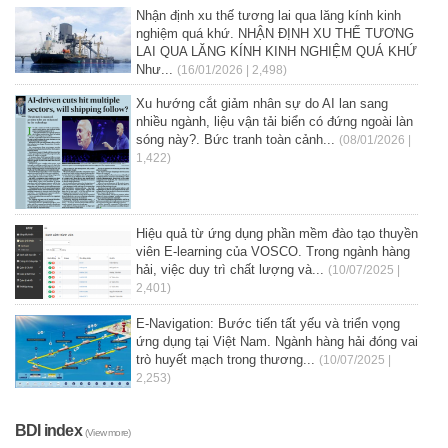
Nhận định xu thế tương lai qua lăng kính kinh
nghiệm quá khứ. NHẬN ĐỊNH XU THẾ TƯƠNG
LAI QUA LĂNG KÍNH KINH NGHIỆM QUÁ KHỨ
Như...
(16/01/2026 | 2,498)
Xu hướng cắt giảm nhân sự do AI lan sang
nhiều ngành, liệu vận tải biển có đứng ngoài làn
sóng này?. Bức tranh toàn cảnh...
(08/01/2026 |
1,422)
Hiệu quả từ ứng dụng phần mềm đào tạo thuyền
viên E-learning của VOSCO. Trong ngành hàng
hải, việc duy trì chất lượng và...
(10/07/2025 |
2,401)
E-Navigation: Bước tiến tất yếu và triển vọng
ứng dụng tại Việt Nam. Ngành hàng hải đóng vai
trò huyết mạch trong thương...
(10/07/2025 |
2,253)
BDI index
(View more)