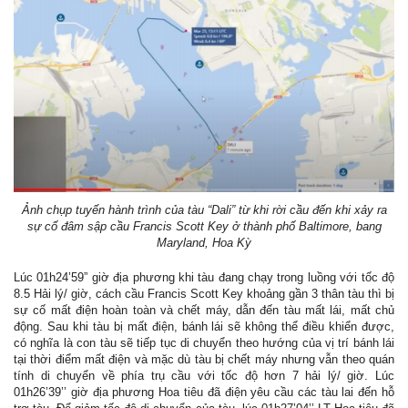
Ảnh chụp tuyến hành trình của tàu “Dali” từ khi rời cầu đến khi xảy ra
sự cố đâm sập cầu Francis Scott Key ở thành phố Baltimore, bang
Maryland, Hoa Kỳ
Lúc 01h24’59” giờ địa phương khi tàu đang chạy trong luồng với tốc độ
8.5 Hải lý/ giờ, cách cầu Francis Scott Key khoảng gần 3 thân tàu thì bị
sự cố mất điện hoàn toàn và chết máy, dẫn đến tàu mất lái, mất chủ
động. Sau khi tàu bị mất điện, bánh lái sẽ không thể điều khiển được,
có nghĩa là con tàu sẽ tiếp tục di chuyển theo hướng của vị trí bánh lái
tại thời điểm mất điện và mặc dù tàu bị chết máy nhưng vẫn theo quán
tính di chuyển về phía trụ cầu với tốc độ hơn 7 hải lý/ giờ. Lúc
01h26’39’’ giờ địa phương Hoa tiêu đã điện yêu cầu các tàu lai đến hỗ