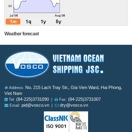
Weather forecast
No. 215 Lach Tray Str., Gia Vien Ward, Hai Phong,
Address:
Viet Nam
(84-225)3731090
(84-225)3731007
Tel:
|
Fax:
pid@vosco.vn
dry@vosco.vn
Email:
|