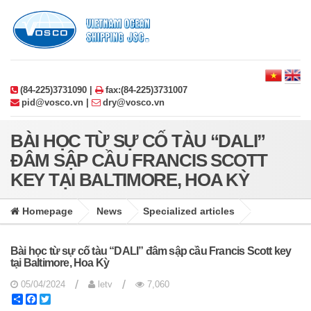
(84-225)3731090 |
fax:(84-225)3731007
pid@vosco.vn |
dry@vosco.vn
BÀI HỌC TỪ SỰ CỐ TÀU “DALI”
ĐÂM SẬP CẦU FRANCIS SCOTT
KEY TẠI BALTIMORE, HOA KỲ
Homepage
News
Specialized articles
Bài học từ sự cố tàu “DALI” đâm sập cầu Francis Scott key
tại Baltimore, Hoa Kỳ
/
/
05/04/2024
letv
7,060
Share
Facebook
Twitter