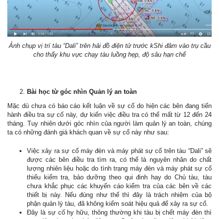
Ảnh chụp vị trí tàu “Dali” trên hải đồ điện tử trước kShi đâm vào trụ cầu
cho thấy khu vực chạy tàu luồng hẹp, độ sâu hạn chế
Bài học từ góc nhìn Quản lý an toàn
Mặc dù chưa có báo cáo kết luận về sự cố do hiện các bên đang tiến
hành điều tra sự cố này, dự kiến việc điều tra có thể mất từ 12 đến 24
tháng. Tuy nhiên dưới góc nhìn của người làm quản lý an toàn, chúng
ta có những đánh giá khách quan về sự cố này như sau:
Việc xảy ra sự cố máy đèn và máy phát sự cố trên tàu “Dali” sẽ
được các bên điều tra tìm ra, có thể là nguyên nhân do chất
lượng nhiên liệu hoặc do tình trạng máy đèn và máy phát sự cố
thiếu kiểm tra, bảo dưỡng theo qui đinh hay do Chủ tàu, tàu
chưa khắc phục các khuyến cáo kiểm tra của các bên về các
thiết bị này. Nếu đúng như thế thì đây là trách nhiệm của bộ
phận quản lý tàu, đã không kiểm soát hiệu quả để xảy ra sự cố.
Đây là sự cố hy hữu, thông thường khi tàu bị chết máy đèn thì