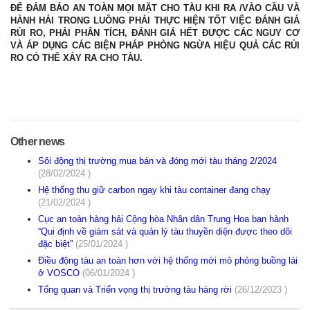
ĐỂ ĐẢM BẢO AN TOÀN MỌI MẶT CHO TÀU KHI RA /VÀO CẦU VÀ
HÀNH HẢI TRONG LUỒNG PHẢI THỰC HIỆN TỐT VIỆC ĐÁNH GIÁ
RỦI RO, PHẢI PHÂN TÍCH, ĐÁNH GIÁ HẾT ĐƯỢC CÁC NGUY CƠ
VÀ ÁP DỤNG CÁC BIỆN PHÁP PHÒNG NGỪA HIỆU QUẢ CÁC RỦI
RO CÓ THỂ XẢY RA CHO TÀU
.
Other news
Sôi động thị trường mua bán và đóng mới tàu tháng 2/2024
(28/02/2024 )
Hệ thống thu giữ carbon ngay khi tàu container đang chạy
(21/02/2024 )
Cục an toàn hàng hải Cộng hòa Nhân dân Trung Hoa ban hành
“Qui định về giám sát và quản lý tàu thuyền diện được theo dõi
đặc biệt”
(25/01/2024 )
Điều động tàu an toàn hơn với hệ thống mới mô phỏng buồng lái
ở VOSCO
(06/01/2024 )
Tổng quan và Triển vọng thị trường tàu hàng rời
(26/12/2023 )