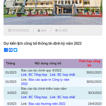
/
/
07/04/2023
letv
5,402
Dự kiến lịch công bố thông tin định kỳ năm 2023
Share
Facebook
Twitter
Thời hạn công
Tháng
Nội dung công bố
bố
Báo cáo tài chính quý 4/2022:
01/2023
30/01/2023
Link: BC Tổng hợp
Link: BC hợp nhất
Link:
Báo cáo quản trị Công ty năm
01/2023
30/01/2023
2022
Báo cáo tài chính kiểm toán năm
3/2023
2022
30/3/2023
Link: BC Tổng hợp
Link: BC hợp nhất
4/2023
Link:
Báo cáo thường niên 2022
19/4/2023