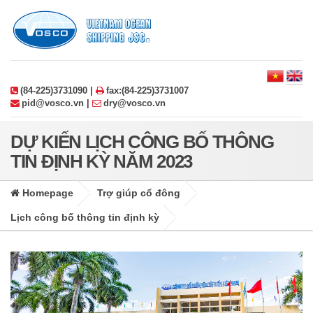
(84-225)3731090 |
fax:(84-225)3731007
pid@vosco.vn |
dry@vosco.vn
DỰ KIẾN LỊCH CÔNG BỐ THÔNG
TIN ĐỊNH KỲ NĂM 2023
Homepage
Trợ giúp cổ đông
Lịch công bố thông tin định kỳ