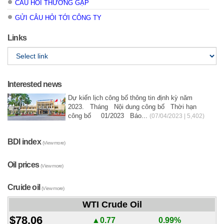
CÂU HỎI THƯỜNG GẶP
GỬI CÂU HỎI TỚI CÔNG TY
Links
Interested news
Dự kiến lịch công bố thông tin định kỳ năm
2023. Tháng Nội dung công bố Thời hạn
công bố 01/2023 Báo...
(07/04/2023 | 5,402)
BDI index
(View more)
Oil prices
(View more)
Cruide oil
(View more)
WTI Crude Oil
$78.06
▲0.77
0.99%