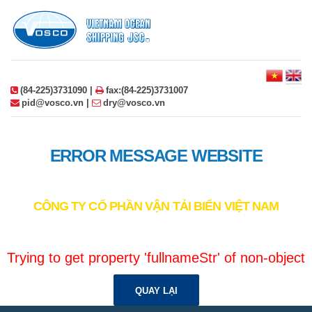
(84-225)3731090 |
fax:(84-225)3731007
pid@vosco.vn |
dry@vosco.vn
ERROR MESSAGE WEBSITE
CÔNG TY CỔ PHẦN VẬN TẢI BIỂN VIỆT NAM
Trying to get property 'fullnameStr' of non-object